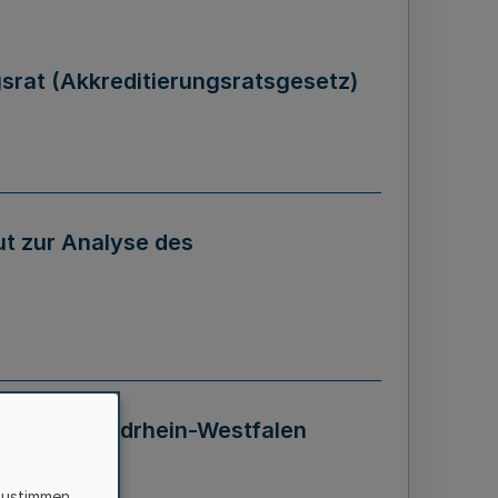
gsrat (Akkreditierungsratsgesetz)
tut zur Analyse des
 Landes Nordrhein-Westfalen
zustimmen,