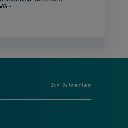
VG -
und Männern für das Land
lungsgesetz - LGG)
etz
Zum Seitenanfang
des für Wissenschaft
Nordrhein-Westfalen
nung