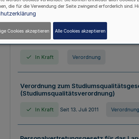
In Kraft
Seit 01. April 2008
Gesetz
hen, die für die Verwendung der Seite zwingend erforderlich sind. Hi
hutzerklärung
ige Cookies akzeptieren
Alle Cookies akzeptieren
Verordnung über Beihilfen in Geburts-, 
Todesfällen (Beihilfenverordnung NRW
In Kraft
Verordnung
Verordnung zum Studiumsqualitätsges
(Studiumsqualitätsverordnung)
In Kraft
Seit 13. Juli 2011
Verordnun
Personalvertretungsgesetz für das Lan