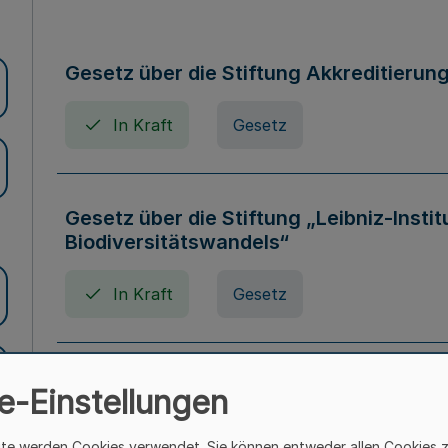
Gesetz über die Stiftung Akkreditierun
In Kraft
Gesetz
Gesetz über die Stiftung „Leibniz-Insti
Biodiversitätswandels“
In Kraft
Gesetz
Gesetz über die Kunsthochschulen des
e-Einstellungen
(Kunsthochschulgesetz - KunstHG)
ite werden Cookies verwendet. Sie können entweder allen Cookies 