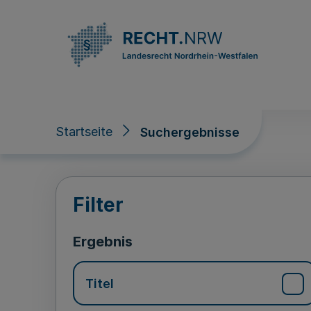
Direkt zum Inhalt
Startseite
Suchergebnisse
Suchergebnisse
Filter
Ergebnis
Titel