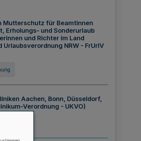
n Mutterschutz für Beamtinnen
it, Erholungs- und Sonderurlaub
rinnen und Richter im Land
nd Urlaubsverordnung NRW - FrUrlV
nung
liniken Aachen, Bonn, Düsseldorf,
klinikum-Verordnung - UKVO)
nung
zustimmen,