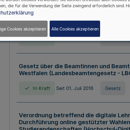
hen, die für die Verwendung der Seite zwingend erforderlich sind. Hi
Verordnung über die Wirtschaftsführu
hutzerklärung
Nordrhein-Westfalen (Hochschulwirtsc
HWFVO)
ige Cookies akzeptieren
Alle Cookies akzeptieren
In Kraft
Seit 11. Juli 2007
Verordnun
Gesetz über die Beamtinnen und Beamt
Westfalen (Landesbeamtengesetz - L
In Kraft
Seit 01. Juli 2016
Gesetz
Verordnung betreffend die digitale Leh
Durchführung online gestützter Wahlen
Studierendenschaften (Hochschul-Digi