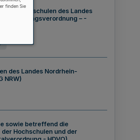
er finden Sie
ng der Hochschulen des Landes
haftsführungsverordnung – -
g
en des Landes Nordrhein-
BG NRW)
re sowie betreffend die
 der Hochschulen und der
talverordnung - HDVO)