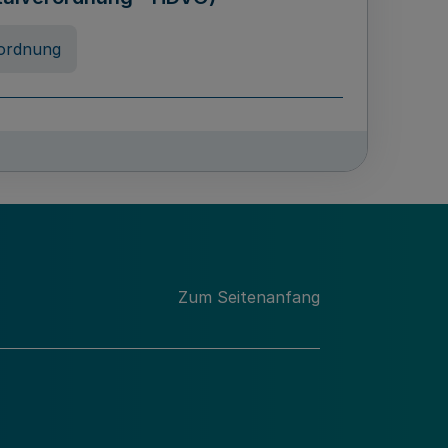
ordnung
rreneigenschaft und
schulen des Landes Nordrhein-
ng
Zum Seitenanfang
chschulabgaben
-VO)
nung