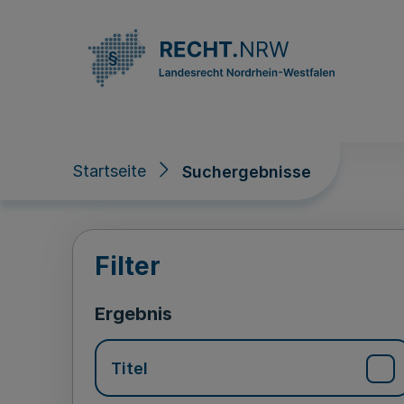
Direkt zum Inhalt
Startseite
Suchergebnisse
Suchergebnisse
Filter
Ergebnis
Titel