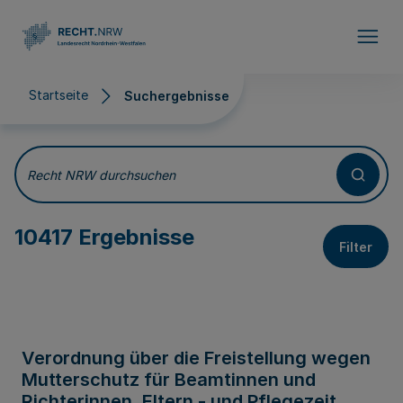
Direkt zum Inhalt
Startseite
Suchergebnisse
Suchergebnisse
Recht NRW durchsuchen
10417 Ergebnisse
Filter
Verordnung über die Freistellung wegen
Mutterschutz für Beamtinnen und
Richterinnen, Eltern - und Pflegezeit,