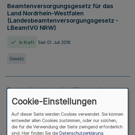
Beamtenversorgungsgesetz für das
Land Nordrhein-Westfalen
(Landesbeamtenversorgungsgesetz -
LBeamtVG NRW)
In Kraft
Seit 01. Juli 2016
Gesetz
Erstes Gesetz zur Ausführung des
Kinder- und Jugendhilfegesetzes - AG -
Cookie-Einstellungen
KJHG -
Auf dieser Seite werden Cookies verwendet. Sie können
In Kraft
Seit 01. Januar 1991
entweder allen Cookies zustimmen, oder nur solchen,
die für die Verwendung der Seite zwingend erforderlich
sind. Hier finden Sie die
Datenschutzerklärung