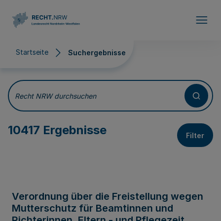
Direkt zum Inhalt
Startseite
Suchergebnisse
Suchergebnisse
Recht NRW durchsuchen
10417 Ergebnisse
Filter
Verordnung über die Freistellung wegen
Mutterschutz für Beamtinnen und
Richterinnen, Eltern - und Pflegezeit,