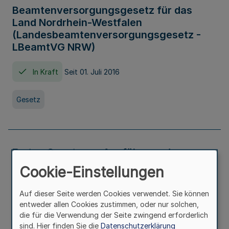
Beamtenversorgungsgesetz für das
Land Nordrhein-Westfalen
(Landesbeamtenversorgungsgesetz -
LBeamtVG NRW)
In Kraft
Seit 01. Juli 2016
Gesetz
Erstes Gesetz zur Ausführung des
Kinder- und Jugendhilfegesetzes - AG -
Cookie-Einstellungen
KJHG -
Auf dieser Seite werden Cookies verwendet. Sie können
In Kraft
Seit 01. Januar 1991
entweder allen Cookies zustimmen, oder nur solchen,
die für die Verwendung der Seite zwingend erforderlich
sind. Hier finden Sie die
Datenschutzerklärung