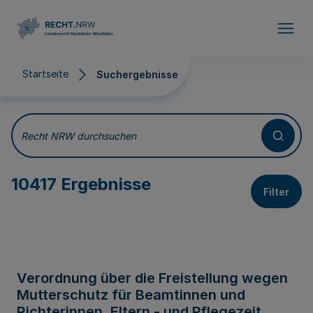
Direkt zum Inhalt
Startseite
Suchergebnisse
Suchergebnisse
Recht NRW durchsuchen
10417 Ergebnisse
Filter
Verordnung über die Freistellung wegen
Mutterschutz für Beamtinnen und
Richterinnen, Eltern - und Pflegezeit,