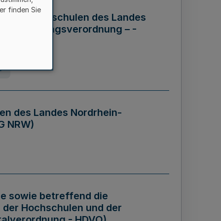
er finden Sie
ng der Hochschulen des Landes
haftsführungsverordnung – -
g
en des Landes Nordrhein-
BG NRW)
re sowie betreffend die
 der Hochschulen und der
talverordnung - HDVO)