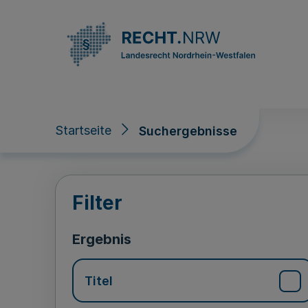
Direkt zum Inhalt
Startseite
Suchergebnisse
Suchergebnisse
Filter
Ergebnis
Titel