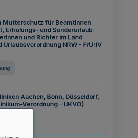
n Mutterschutz für Beamtinnen
it, Erholungs- und Sonderurlaub
rinnen und Richter im Land
nd Urlaubsverordnung NRW - FrUrlV
nung
liniken Aachen, Bonn, Düsseldorf,
klinikum-Verordnung - UKVO)
nung
zustimmen,