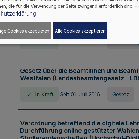
hen, die für die Verwendung der Seite zwingend erforderlich sind. Hi
Verordnung über die Wirtschaftsführu
hutzerklärung
Nordrhein-Westfalen (Hochschulwirtsc
HWFVO)
ige Cookies akzeptieren
Alle Cookies akzeptieren
In Kraft
Seit 11. Juli 2007
Verordnun
Gesetz über die Beamtinnen und Beamt
Westfalen (Landesbeamtengesetz - L
In Kraft
Seit 01. Juli 2016
Gesetz
Verordnung betreffend die digitale Leh
Durchführung online gestützter Wahlen
Studierendenschaften (Hochschul-Digi