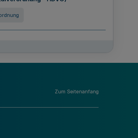
ordnung
rreneigenschaft und
schulen des Landes Nordrhein-
ng
Zum Seitenanfang
chschulabgaben
-VO)
nung