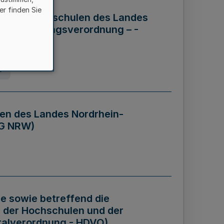
er finden Sie
ng der Hochschulen des Landes
haftsführungsverordnung – -
g
en des Landes Nordrhein-
BG NRW)
re sowie betreffend die
 der Hochschulen und der
talverordnung - HDVO)