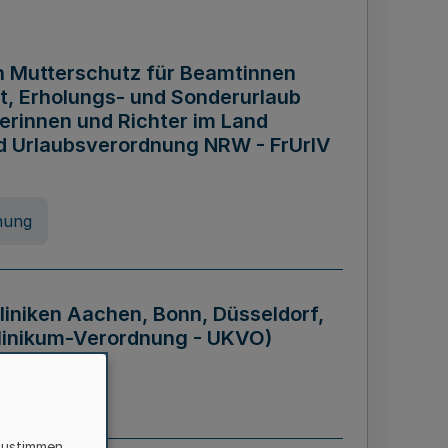
n Mutterschutz für Beamtinnen
it, Erholungs- und Sonderurlaub
rinnen und Richter im Land
nd Urlaubsverordnung NRW - FrUrlV
nung
liniken Aachen, Bonn, Düsseldorf,
klinikum-Verordnung - UKVO)
nung
zustimmen,