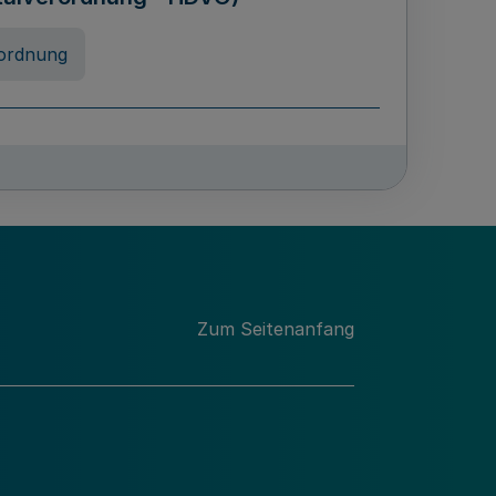
ordnung
chschulabgaben
-VO)
nung
Zum Seitenanfang
 Landes Nordrhein-Westfalen