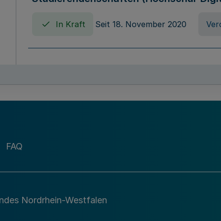
In Kraft
Seit 18. November 2020
Ver
Verordnung über die Erhebung von Ho
(Hochschulabgabenverordnung - HAbg
In Kraft
Seit 26. August 2015
Verord
FAQ
Gesetz über die Kunsthochschulen des
(Kunsthochschulgesetz - KunstHG)
In Kraft
Seit 01. April 2008
Gesetz
andes Nordrhein-Westfalen