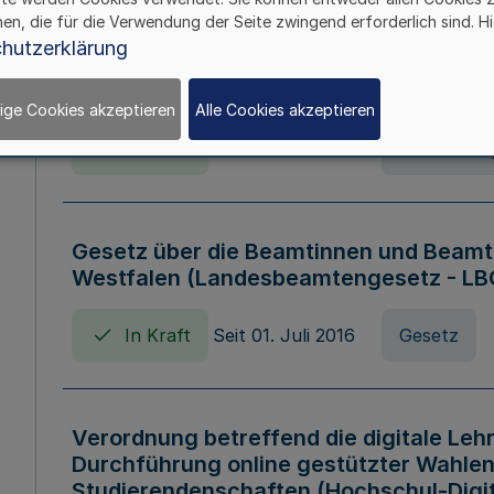
hen, die für die Verwendung der Seite zwingend erforderlich sind. Hi
Verordnung über die Wirtschaftsführu
hutzerklärung
Nordrhein-Westfalen (Hochschulwirtsc
HWFVO)
ige Cookies akzeptieren
Alle Cookies akzeptieren
In Kraft
Seit 11. Juli 2007
Verordnun
Gesetz über die Beamtinnen und Beamt
Westfalen (Landesbeamtengesetz - L
In Kraft
Seit 01. Juli 2016
Gesetz
Verordnung betreffend die digitale Leh
Durchführung online gestützter Wahlen
Studierendenschaften (Hochschul-Digi