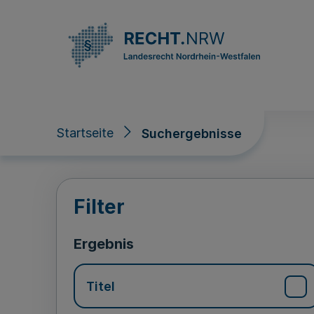
Direkt zum Inhalt
Startseite
Suchergebnisse
Suchergebnisse
Filter
Ergebnis
Titel