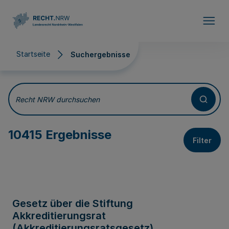
Direkt zum Inhalt
Startseite
Suchergebnisse
Suchergebnisse
Recht NRW durchsuchen
10415 Ergebnisse
Filter
Gesetz über die Stiftung
Akkreditierungsrat
(Akkreditierungsratsgesetz)