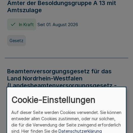
Ämter der Besoldungsgruppe A 13 mit
Amtszulage
In Kraft
Seit 01. August 2026
Gesetz
Beamtenversorgungsgesetz für das
Land Nordrhein-Westfalen
(Landesbeamtenversorgungsgesetz -
LBeamtVG NRW)
Cookie-Einstellungen
In Kraft
Seit 01. Juli 2016
Auf dieser Seite werden Cookies verwendet. Sie können
entweder allen Cookies zustimmen, oder nur solchen,
Gesetz
die für die Verwendung der Seite zwingend erforderlich
sind. Hier finden Sie die
Datenschutzerklärung