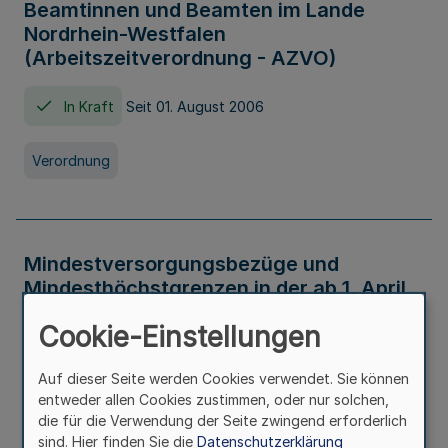
Beamtinnen und Beamten im Lande
Nordrhein-Westfalen
(Arbeitszeitverordnung - AZVO)
In Kraft
Seit 01. August 2006
Verordnung
Mindestversorgungsbezüge und
Mindesthöchstgrenzen in der ab 1. April
2026 maßgeblichen Höhe
Cookie-Einstellungen
In Kraft
Seit 31. Juli 2026
Auf dieser Seite werden Cookies verwendet. Sie können
entweder allen Cookies zustimmen, oder nur solchen,
Verwaltungsvorschrift
die für die Verwendung der Seite zwingend erforderlich
sind. Hier finden Sie die
Datenschutzerklärung