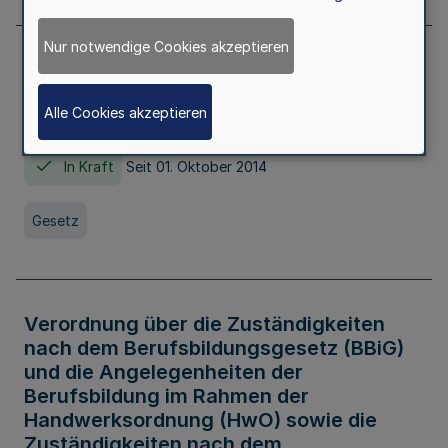
Nur notwendige Cookies akzeptieren
Gesetz über die Hochschulen des Landes
Nordrhein-Westfalen (Hochschulgesetz -
Alle Cookies akzeptieren
HG)
In Kraft
Seit 01. Oktober 2014
Gesetz
Verordnung über die Zuständigkeiten
nach dem Berufsbildungsgesetz (BBiG)
und die Angelegenheiten der
Berufsbildung im Rahmen der
Handwerksordnung (HwO) sowie die
Zuständigkeiten nach dem