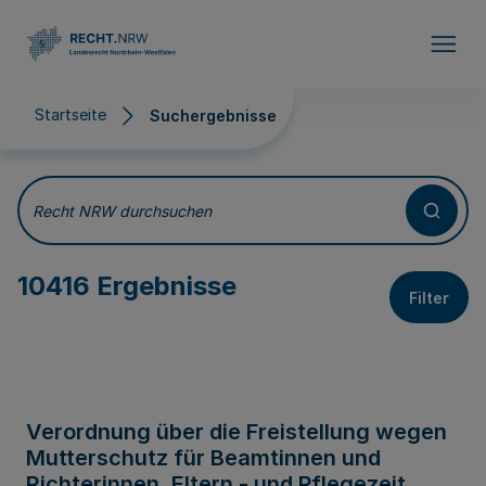
Direkt zum Inhalt
Startseite
Suchergebnisse
Suchergebnisse
Recht NRW durchsuchen
10416 Ergebnisse
Filter
Verordnung über die Freistellung wegen
Mutterschutz für Beamtinnen und
Richterinnen, Eltern - und Pflegezeit,