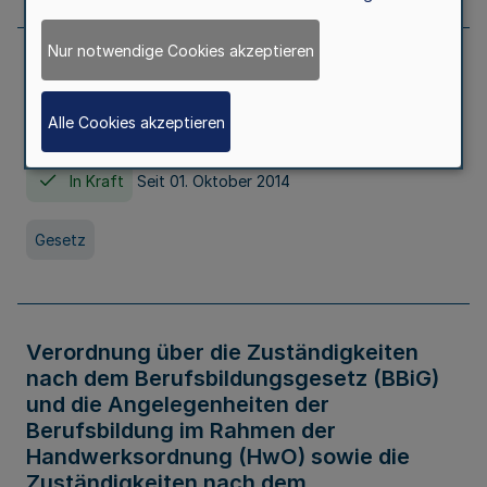
Nur notwendige Cookies akzeptieren
Gesetz über die Hochschulen des Landes
Nordrhein-Westfalen (Hochschulgesetz -
Alle Cookies akzeptieren
HG)
In Kraft
Seit 01. Oktober 2014
Gesetz
Verordnung über die Zuständigkeiten
nach dem Berufsbildungsgesetz (BBiG)
und die Angelegenheiten der
Berufsbildung im Rahmen der
Handwerksordnung (HwO) sowie die
Zuständigkeiten nach dem