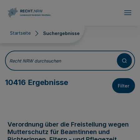
Direkt zum Inhalt
Startseite
Suchergebnisse
Suchergebnisse
Recht NRW durchsuchen
10416 Ergebnisse
Filter
Verordnung über die Freistellung wegen
Mutterschutz für Beamtinnen und
Richterinnen, Eltern - und Pflegezeit,