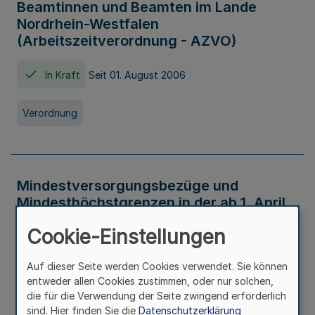
Beamtinnen und Beamten im Lande
Nordrhein-Westfalen
(Arbeitszeitverordnung - AZVO)
In Kraft
Seit 01. August 2006
Verordnung
Mindestversorgungsbezüge und
Mindesthöchstgrenzen in der ab 1. April
2026 maßgeblichen Höhe
Cookie-Einstellungen
In Kraft
Seit 31. Juli 2026
Auf dieser Seite werden Cookies verwendet. Sie können
entweder allen Cookies zustimmen, oder nur solchen,
Verwaltungsvorschrift
die für die Verwendung der Seite zwingend erforderlich
sind. Hier finden Sie die
Datenschutzerklärung