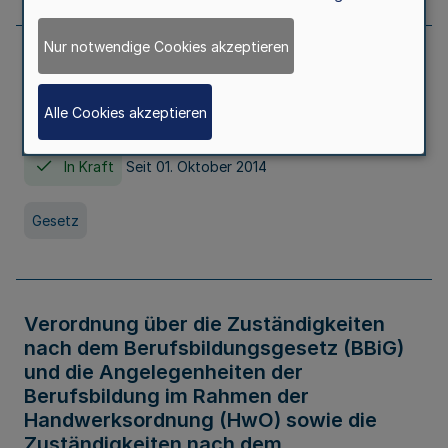
Nur notwendige Cookies akzeptieren
Gesetz über die Hochschulen des Landes
Nordrhein-Westfalen (Hochschulgesetz -
Alle Cookies akzeptieren
HG)
In Kraft
Seit 01. Oktober 2014
Gesetz
Verordnung über die Zuständigkeiten
nach dem Berufsbildungsgesetz (BBiG)
und die Angelegenheiten der
Berufsbildung im Rahmen der
Handwerksordnung (HwO) sowie die
Zuständigkeiten nach dem