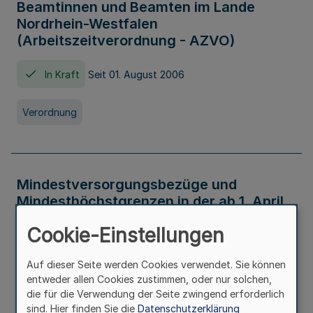
Beamtinnen und Beamten im Lande
Nordrhein-Westfalen
(Arbeitszeitverordnung - AZVO)
In Kraft
Seit 01. August 2006
Verordnung
Mindestversorgungsbezüge und
Mindesthöchstgrenzen in der ab 1. April
2026 maßgeblichen Höhe
Cookie-Einstellungen
In Kraft
Seit 31. Juli 2026
Auf dieser Seite werden Cookies verwendet. Sie können
entweder allen Cookies zustimmen, oder nur solchen,
Verwaltungsvorschrift
die für die Verwendung der Seite zwingend erforderlich
sind. Hier finden Sie die
Datenschutzerklärung