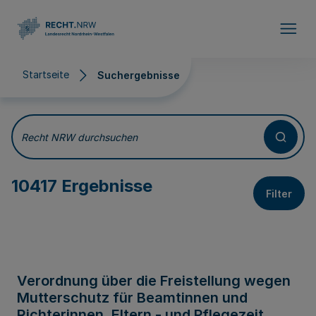
Direkt zum Inhalt
Startseite
Suchergebnisse
Suchergebnisse
Recht NRW durchsuchen
10417 Ergebnisse
Filter
Verordnung über die Freistellung wegen
Mutterschutz für Beamtinnen und
Richterinnen, Eltern - und Pflegezeit,