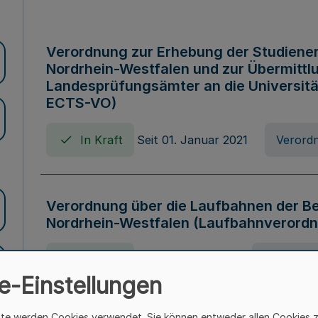
Verordnung zur Erhebung der Studiener
Nordrhein-Westfalen und zur Übermittl
Landesprüfungsämter an die Universitä
ECTS-VO)
In Kraft
Seit 01. Januar 2021
Verord
Verordnung über die Laufbahnen der B
Nordrhein-Westfalen (Laufbahnverordn
In Kraft
Seit 07. Juni 2025
Verordnu
e-Einstellungen
ite werden Cookies verwendet. Sie können entweder allen Cookies 