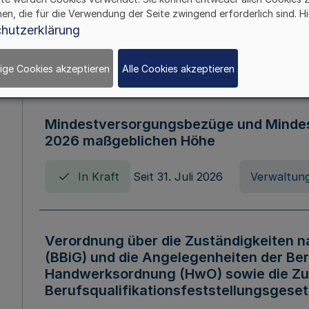
Verordnung über die Arbeitszeit der B
hen, die für die Verwendung der Seite zwingend erforderlich sind. Hi
Nordrhein-Westfalen (Arbeitszeitvero
hutzerklärung
In Kraft
Seit 01. August 2006
Verord
ige Cookies akzeptieren
Alle Cookies akzeptieren
Mindestversorgungsbezüge und Mindesth
2026 maßgeblichen Höhe
In Kraft
Seit 31. Juli 2026
Verwaltung
Verordnung über die Zuständigkeiten 
(BBiG) und die Angelegenheiten der Be
Handwerksordnung (HwO) sowie die Zu
Berufsqualifikationsfeststellungsgese