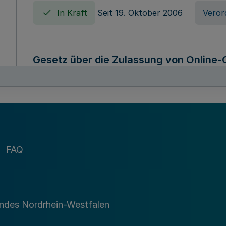
In Kraft
Seit 19. Oktober 2006
Veror
Gesetz über die Zulassung von Online-
Westfalen (Online-Casinospiel Geset
In Kraft
Seit 09. März 2026
Gesetz
Gesetz über die Anbietung und Archivi
FAQ
die Sicherung und Nutzung öffentliche
Westfalen (Archivgesetz Nordrhein-We
In Kraft
Seit 01. Mai 2010
Gesetz
andes Nordrhein-Westfalen