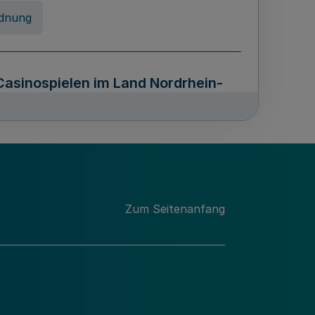
dnung
Casinospielen im Land Nordrhein-
z NRW - OCG NRW)
erung von Unterlagen sowie über
Zum Seitenanfang
n Archivguts im Lande Nordrhein-
stfalen - ArchivG NRW)