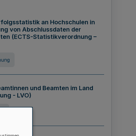
folgsstatistik an Hochschulen in
ung von Abschlussdaten der
ten (ECTS-Statistikverordnung –
nung
eamtinnen und Beamten im Land
ung - LVO)
ng
zustimmen,