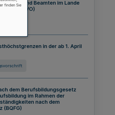
eamtinnen und Beamten im Lande
er finden Sie
rdnung - AZVO)
nung
öchstgrenzen in der ab 1. April
svorschrift
nach dem Berufsbildungsgesetz
rufsbildung im Rahmen der
ständigkeiten nach dem
tz (BQFG)