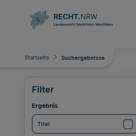
Direkt zum Inhalt
Startseite
Suchergebnisse
Suchergebnisse
Filter
Ergebnis
Titel