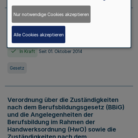
Nur notwendige Cookies akzeptieren
Gesetz über die Hochschulen des Landes
Nordrhein-Westfalen (Hochschulgesetz -
Alle Cookies akzeptieren
HG)
In Kraft
Seit 01. Oktober 2014
Gesetz
Verordnung über die Zuständigkeiten
nach dem Berufsbildungsgesetz (BBiG)
und die Angelegenheiten der
Berufsbildung im Rahmen der
Handwerksordnung (HwO) sowie die
Zuständigkeiten nach dem