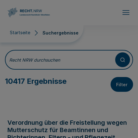
Direkt zum Inhalt
Startseite
Suchergebnisse
Suchergebnisse
Recht NRW durchsuchen
10417 Ergebnisse
Filter
Verordnung über die Freistellung wegen
Mutterschutz für Beamtinnen und
Richterinnen, Eltern - und Pflegezeit,