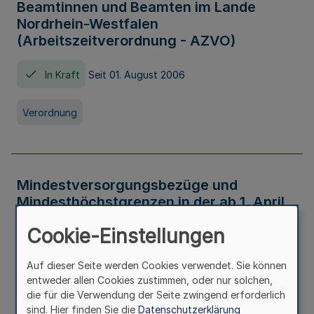
Beamtinnen und Beamten im Lande
Nordrhein-Westfalen
(Arbeitszeitverordnung - AZVO)
In Kraft
Seit 01. August 2006
Verordnung
Mindestversorgungsbezüge und
Mindesthöchstgrenzen in der ab 1. April
2026 maßgeblichen Höhe
Cookie-Einstellungen
In Kraft
Seit 31. Juli 2026
Auf dieser Seite werden Cookies verwendet. Sie können
entweder allen Cookies zustimmen, oder nur solchen,
Verwaltungsvorschrift
die für die Verwendung der Seite zwingend erforderlich
sind. Hier finden Sie die
Datenschutzerklärung