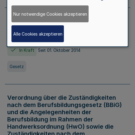
Nur notwendige Cookies akzeptieren
Gesetz über die Hochschulen des Landes
Nordrhein-Westfalen (Hochschulgesetz -
Alle Cookies akzeptieren
HG)
In Kraft
Seit 01. Oktober 2014
Gesetz
Verordnung über die Zuständigkeiten
nach dem Berufsbildungsgesetz (BBiG)
und die Angelegenheiten der
Berufsbildung im Rahmen der
Handwerksordnung (HwO) sowie die
Zuständigkeiten nach dem