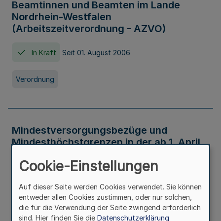
Beamtinnen und Beamten im Lande
Nordrhein-Westfalen
(Arbeitszeitverordnung - AZVO)
In Kraft
Seit 01. August 2006
Verordnung
Mindestversorgungsbezüge und
Mindesthöchstgrenzen in der ab 1. April
2026 maßgeblichen Höhe
Cookie-Einstellungen
In Kraft
Seit 31. Juli 2026
Auf dieser Seite werden Cookies verwendet. Sie können
entweder allen Cookies zustimmen, oder nur solchen,
Verwaltungsvorschrift
die für die Verwendung der Seite zwingend erforderlich
sind. Hier finden Sie die
Datenschutzerklärung