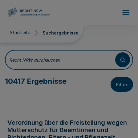
Direkt zum Inhalt
Startseite
Suchergebnisse
Suchergebnisse
Recht NRW durchsuchen
10417 Ergebnisse
Filter
Verordnung über die Freistellung wegen
Mutterschutz für Beamtinnen und
Richterinnen, Eltern - und Pflegezeit,