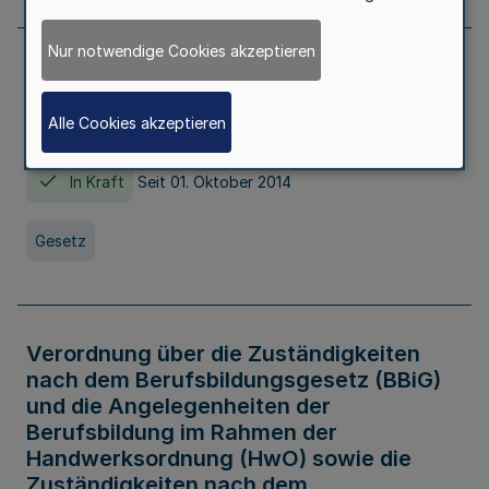
Nur notwendige Cookies akzeptieren
Gesetz über die Hochschulen des Landes
Nordrhein-Westfalen (Hochschulgesetz -
Alle Cookies akzeptieren
HG)
In Kraft
Seit 01. Oktober 2014
Gesetz
Verordnung über die Zuständigkeiten
nach dem Berufsbildungsgesetz (BBiG)
und die Angelegenheiten der
Berufsbildung im Rahmen der
Handwerksordnung (HwO) sowie die
Zuständigkeiten nach dem