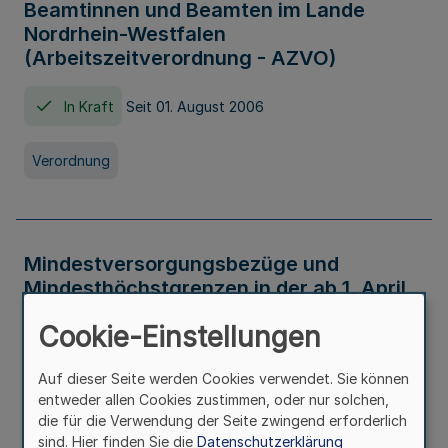
Beamtinnen und Beamten im Lande
Nordrhein-Westfalen
(Arbeitszeitverordnung - AZVO)
In Kraft
Seit 01. August 2006
Verordnung
Mindestversorgungsbezüge und
Mindesthöchstgrenzen in der ab 1. April
2026 maßgeblichen Höhe
Cookie-Einstellungen
In Kraft
Seit 31. Juli 2026
Auf dieser Seite werden Cookies verwendet. Sie können
entweder allen Cookies zustimmen, oder nur solchen,
Verwaltungsvorschrift
die für die Verwendung der Seite zwingend erforderlich
sind. Hier finden Sie die
Datenschutzerklärung