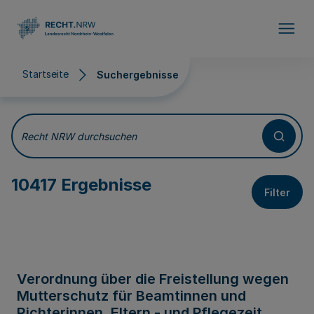
Direkt zum Inhalt
Startseite
Suchergebnisse
Suchergebnisse
Recht NRW durchsuchen
10417 Ergebnisse
Filter
Verordnung über die Freistellung wegen
Mutterschutz für Beamtinnen und
Richterinnen, Eltern - und Pflegezeit,