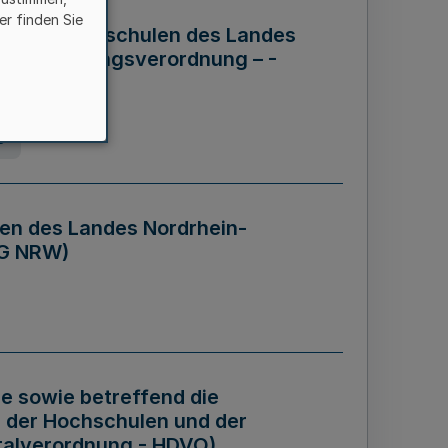
er finden Sie
ng der Hochschulen des Landes
haftsführungsverordnung – -
g
en des Landes Nordrhein-
BG NRW)
re sowie betreffend die
 der Hochschulen und der
talverordnung - HDVO)