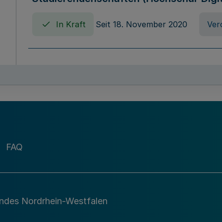
In Kraft
Seit 18. November 2020
Ver
Verordnung über die Erhebung von Ho
(Hochschulabgabenverordnung - HAbg
In Kraft
Seit 26. August 2015
Verord
FAQ
Gesetz über die Kunsthochschulen des
(Kunsthochschulgesetz - KunstHG)
In Kraft
Seit 01. April 2008
Gesetz
andes Nordrhein-Westfalen