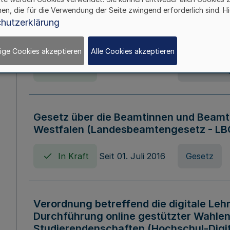
hen, die für die Verwendung der Seite zwingend erforderlich sind. Hi
Verordnung über die Wirtschaftsführu
hutzerklärung
Nordrhein-Westfalen (Hochschulwirtsc
HWFVO)
ige Cookies akzeptieren
Alle Cookies akzeptieren
In Kraft
Seit 11. Juli 2007
Verordnun
Gesetz über die Beamtinnen und Beamt
Westfalen (Landesbeamtengesetz - L
In Kraft
Seit 01. Juli 2016
Gesetz
Verordnung betreffend die digitale Leh
Durchführung online gestützter Wahlen
Studierendenschaften (Hochschul-Digi