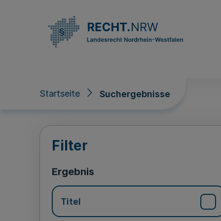
Direkt zum Inhalt
Startseite
Suchergebnisse
Suchergebnisse
Filter
Ergebnis
Titel