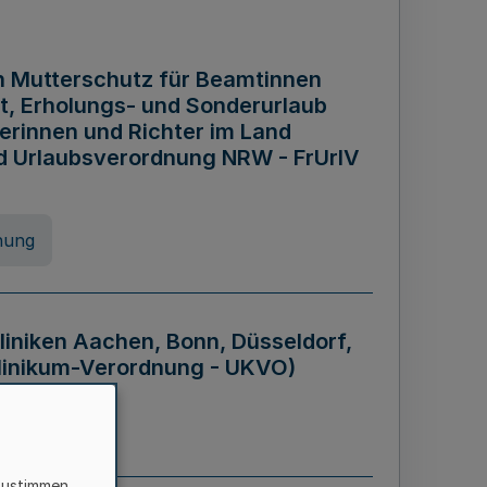
n Mutterschutz für Beamtinnen
it, Erholungs- und Sonderurlaub
rinnen und Richter im Land
nd Urlaubsverordnung NRW - FrUrlV
nung
liniken Aachen, Bonn, Düsseldorf,
klinikum-Verordnung - UKVO)
nung
zustimmen,