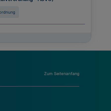
ordnung
chschulabgaben
-VO)
nung
Zum Seitenanfang
 Landes Nordrhein-Westfalen