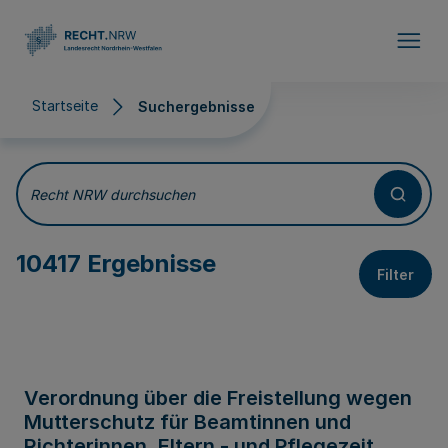
Direkt zum Inhalt
Startseite
Suchergebnisse
Suchergebnisse
Recht NRW durchsuchen
10417 Ergebnisse
Filter
Verordnung über die Freistellung wegen
Mutterschutz für Beamtinnen und
Richterinnen, Eltern - und Pflegezeit,