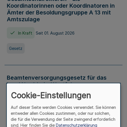
Koordinatorinnen oder Koordinatoren in
Ämter der Besoldungsgruppe A 13 mit
Amtszulage
In Kraft
Seit 01. August 2026
Gesetz
Beamtenversorgungsgesetz für das
Land Nordrhein-Westfalen
(Landesbeamtenversorgungsgesetz -
Cookie-Einstellungen
LBeamtVG NRW)
Auf dieser Seite werden Cookies verwendet. Sie können
In Kraft
Seit 01. Juli 2016
entweder allen Cookies zustimmen, oder nur solchen,
die für die Verwendung der Seite zwingend erforderlich
sind. Hier finden Sie die
Datenschutzerklärung