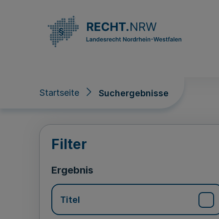
Direkt zum Inhalt
Startseite
Suchergebnisse
Suchergebnisse
Filter
Ergebnis
Titel