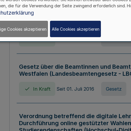
hen, die für die Verwendung der Seite zwingend erforderlich sind. Hi
Verordnung über die Wirtschaftsführu
hutzerklärung
Nordrhein-Westfalen (Hochschulwirtsc
HWFVO)
ige Cookies akzeptieren
Alle Cookies akzeptieren
In Kraft
Seit 11. Juli 2007
Verordnun
Gesetz über die Beamtinnen und Beamt
Westfalen (Landesbeamtengesetz - L
In Kraft
Seit 01. Juli 2016
Gesetz
Verordnung betreffend die digitale Leh
Durchführung online gestützter Wahlen
Studierendenschaften (Hochschul-Digi