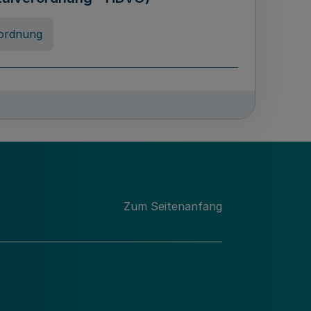
ordnung
chschulabgaben
-VO)
nung
Zum Seitenanfang
 Landes Nordrhein-Westfalen