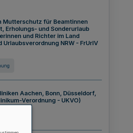
n Mutterschutz für Beamtinnen
it, Erholungs- und Sonderurlaub
rinnen und Richter im Land
nd Urlaubsverordnung NRW - FrUrlV
nung
liniken Aachen, Bonn, Düsseldorf,
klinikum-Verordnung - UKVO)
nung
zustimmen,