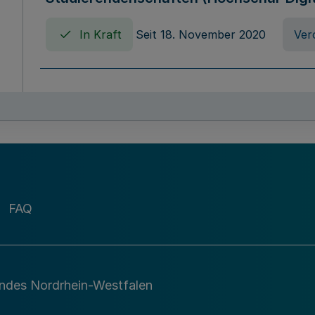
In Kraft
Seit 18. November 2020
Ver
Verordnung über die Erhebung von Ho
(Hochschulabgabenverordnung - HAbg
In Kraft
Seit 26. August 2015
Verord
FAQ
Gesetz über die Kunsthochschulen des
(Kunsthochschulgesetz - KunstHG)
In Kraft
Seit 01. April 2008
Gesetz
andes Nordrhein-Westfalen