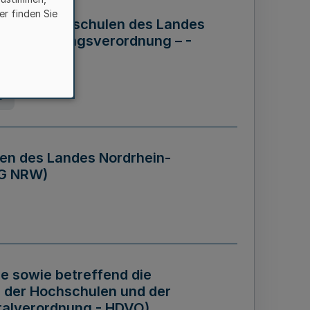
er finden Sie
ng der Hochschulen des Landes
haftsführungsverordnung – -
g
en des Landes Nordrhein-
BG NRW)
re sowie betreffend die
 der Hochschulen und der
talverordnung - HDVO)