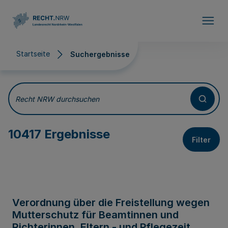
Direkt zum Inhalt
Startseite
Suchergebnisse
Suchergebnisse
Recht NRW durchsuchen
10417 Ergebnisse
Filter
Verordnung über die Freistellung wegen
Mutterschutz für Beamtinnen und
Richterinnen, Eltern - und Pflegezeit,