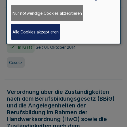
Nur notwendige Cookies akzeptieren
Gesetz über die Hochschulen des Landes
Nordrhein-Westfalen (Hochschulgesetz -
Alle Cookies akzeptieren
HG)
In Kraft
Seit 01. Oktober 2014
Gesetz
Verordnung über die Zuständigkeiten
nach dem Berufsbildungsgesetz (BBiG)
und die Angelegenheiten der
Berufsbildung im Rahmen der
Handwerksordnung (HwO) sowie die
Zuständigkeiten nach dem