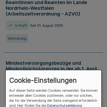
Beamtinnen und Beamten im Lande
Nordrhein-Westfalen
(Arbeitszeitverordnung - AZVO)
In Kraft
Seit 01. August 2006
Verordnung
Mindestversorgungsbezüge und
Mindesthöchstgrenzen in der ab 1. April
2026 maßgeblichen Höhe
Cookie-Einstellungen
In Kraft
Seit 31. Juli 2026
Auf dieser Seite werden Cookies verwendet. Sie können
entweder allen Cookies zustimmen, oder nur solchen,
Verwaltungsvorschrift
die für die Verwendung der Seite zwingend erforderlich
sind. Hier finden Sie die
Datenschutzerklärung