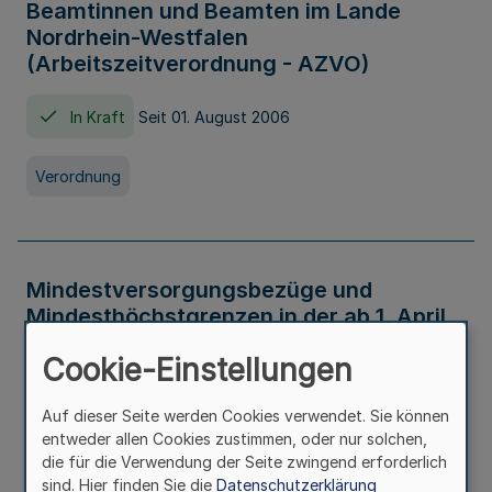
Beamtinnen und Beamten im Lande
Nordrhein-Westfalen
(Arbeitszeitverordnung - AZVO)
In Kraft
Seit 01. August 2006
Verordnung
Mindestversorgungsbezüge und
Mindesthöchstgrenzen in der ab 1. April
2026 maßgeblichen Höhe
Cookie-Einstellungen
In Kraft
Seit 31. Juli 2026
Auf dieser Seite werden Cookies verwendet. Sie können
entweder allen Cookies zustimmen, oder nur solchen,
Verwaltungsvorschrift
die für die Verwendung der Seite zwingend erforderlich
sind. Hier finden Sie die
Datenschutzerklärung