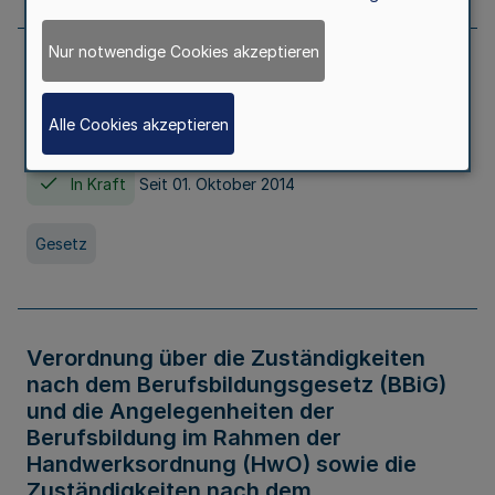
Nur notwendige Cookies akzeptieren
Gesetz über die Hochschulen des Landes
Nordrhein-Westfalen (Hochschulgesetz -
Alle Cookies akzeptieren
HG)
In Kraft
Seit 01. Oktober 2014
Gesetz
Verordnung über die Zuständigkeiten
nach dem Berufsbildungsgesetz (BBiG)
und die Angelegenheiten der
Berufsbildung im Rahmen der
Handwerksordnung (HwO) sowie die
Zuständigkeiten nach dem