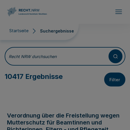
Direkt zum Inhalt
Startseite
Suchergebnisse
Suchergebnisse
Recht NRW durchsuchen
10417 Ergebnisse
Filter
Verordnung über die Freistellung wegen
Mutterschutz für Beamtinnen und
Richterinnen, Eltern - und Pflegezeit,