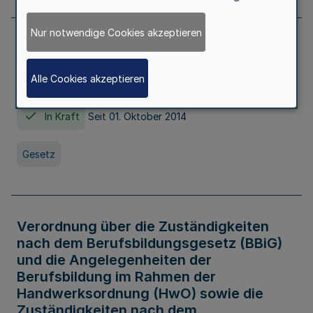
Nur notwendige Cookies akzeptieren
Gesetz über die Hochschulen des Landes
Nordrhein-Westfalen (Hochschulgesetz -
Alle Cookies akzeptieren
HG)
In Kraft
Seit 01. Oktober 2014
Gesetz
Verordnung über die Zuständigkeiten
nach dem Berufsbildungsgesetz (BBiG)
und die Angelegenheiten der
Berufsbildung im Rahmen der
Handwerksordnung (HwO) sowie die
Zuständigkeiten nach dem