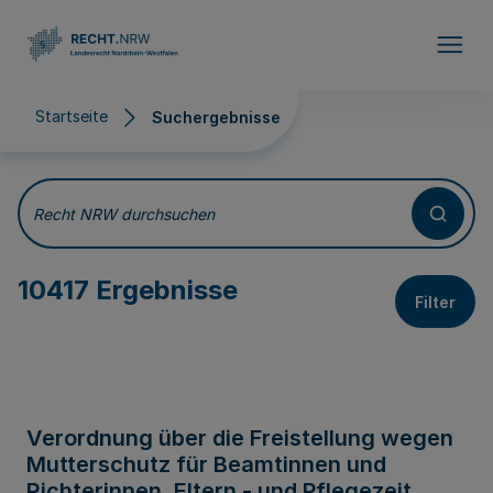
Direkt zum Inhalt
Startseite
Suchergebnisse
Suchergebnisse
Recht NRW durchsuchen
10417 Ergebnisse
Filter
Verordnung über die Freistellung wegen
Mutterschutz für Beamtinnen und
Richterinnen, Eltern - und Pflegezeit,