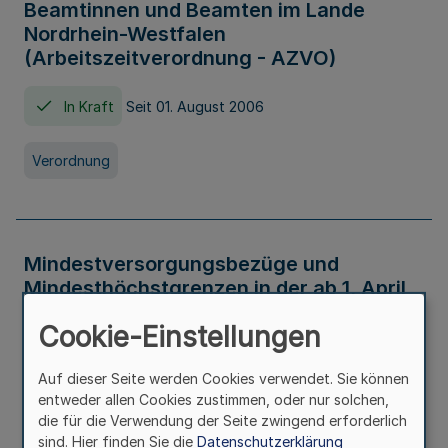
Beamtinnen und Beamten im Lande
Nordrhein-Westfalen
(Arbeitszeitverordnung - AZVO)
In Kraft
Seit 01. August 2006
Verordnung
Mindestversorgungsbezüge und
Mindesthöchstgrenzen in der ab 1. April
2026 maßgeblichen Höhe
Cookie-Einstellungen
In Kraft
Seit 31. Juli 2026
Auf dieser Seite werden Cookies verwendet. Sie können
entweder allen Cookies zustimmen, oder nur solchen,
Verwaltungsvorschrift
die für die Verwendung der Seite zwingend erforderlich
sind. Hier finden Sie die
Datenschutzerklärung