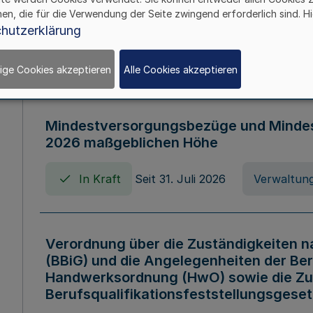
Verordnung über die Arbeitszeit der B
hen, die für die Verwendung der Seite zwingend erforderlich sind. Hi
Nordrhein-Westfalen (Arbeitszeitvero
hutzerklärung
In Kraft
Seit 01. August 2006
Verord
ige Cookies akzeptieren
Alle Cookies akzeptieren
Mindestversorgungsbezüge und Mindesth
2026 maßgeblichen Höhe
In Kraft
Seit 31. Juli 2026
Verwaltung
Verordnung über die Zuständigkeiten 
(BBiG) und die Angelegenheiten der Be
Handwerksordnung (HwO) sowie die Zu
Berufsqualifikationsfeststellungsgese