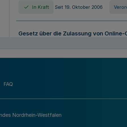
In Kraft
Seit 19. Oktober 2006
Veror
Gesetz über die Zulassung von Online-
Westfalen (Online-Casinospiel Geset
In Kraft
Seit 09. März 2026
Gesetz
Gesetz über die Anbietung und Archivi
FAQ
die Sicherung und Nutzung öffentliche
Westfalen (Archivgesetz Nordrhein-We
In Kraft
Seit 01. Mai 2010
Gesetz
andes Nordrhein-Westfalen