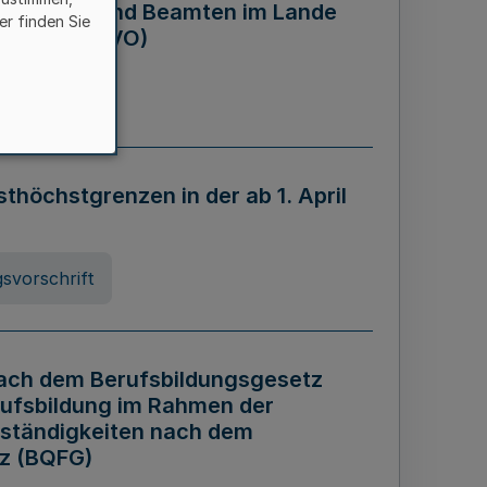
eamtinnen und Beamten im Lande
er finden Sie
rdnung - AZVO)
nung
öchstgrenzen in der ab 1. April
svorschrift
nach dem Berufsbildungsgesetz
rufsbildung im Rahmen der
ständigkeiten nach dem
tz (BQFG)