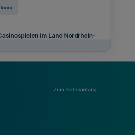
dnung
Casinospielen im Land Nordrhein-
z NRW - OCG NRW)
erung von Unterlagen sowie über
Zum Seitenanfang
n Archivguts im Lande Nordrhein-
stfalen - ArchivG NRW)