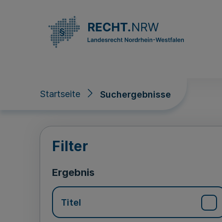
Direkt zum Inhalt
Startseite
Suchergebnisse
Suchergebnisse
Filter
Ergebnis
Titel