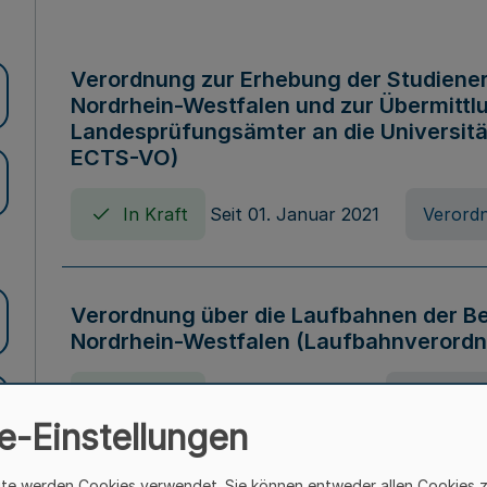
Verordnung zur Erhebung der Studiener
Nordrhein-Westfalen und zur Übermittl
Landesprüfungsämter an die Universitä
ECTS-VO)
In Kraft
Seit 01. Januar 2021
Verord
Verordnung über die Laufbahnen der B
Nordrhein-Westfalen (Laufbahnverordn
In Kraft
Seit 07. Juni 2025
Verordnu
e-Einstellungen
ite werden Cookies verwendet. Sie können entweder allen Cookies 