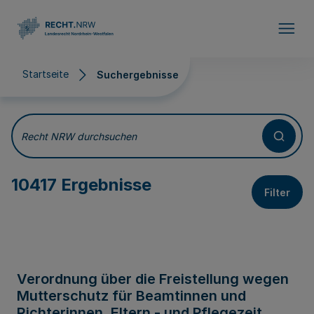
Direkt zum Inhalt
Startseite
Suchergebnisse
Suchergebnisse
Recht NRW durchsuchen
10417 Ergebnisse
Filter
Verordnung über die Freistellung wegen
Mutterschutz für Beamtinnen und
Richterinnen, Eltern - und Pflegezeit,