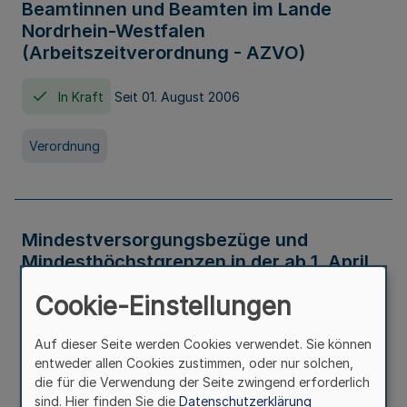
Beamtinnen und Beamten im Lande
Nordrhein-Westfalen
(Arbeitszeitverordnung - AZVO)
In Kraft
Seit 01. August 2006
Verordnung
Mindestversorgungsbezüge und
Mindesthöchstgrenzen in der ab 1. April
2026 maßgeblichen Höhe
Cookie-Einstellungen
In Kraft
Seit 31. Juli 2026
Auf dieser Seite werden Cookies verwendet. Sie können
entweder allen Cookies zustimmen, oder nur solchen,
Verwaltungsvorschrift
die für die Verwendung der Seite zwingend erforderlich
sind. Hier finden Sie die
Datenschutzerklärung