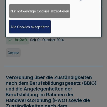
Nur notwendige Cookies akzeptieren
Gesetz über die Hochschulen des Landes
Nordrhein-Westfalen (Hochschulgesetz -
Alle Cookies akzeptieren
HG)
In Kraft
Seit 01. Oktober 2014
Gesetz
Verordnung über die Zuständigkeiten
nach dem Berufsbildungsgesetz (BBiG)
und die Angelegenheiten der
Berufsbildung im Rahmen der
Handwerksordnung (HwO) sowie die
Zuständigkeiten nach dem