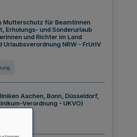
n Mutterschutz für Beamtinnen
it, Erholungs- und Sonderurlaub
rinnen und Richter im Land
nd Urlaubsverordnung NRW - FrUrlV
nung
liniken Aachen, Bonn, Düsseldorf,
klinikum-Verordnung - UKVO)
nung
zustimmen,