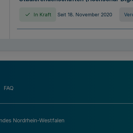
In Kraft
Seit 18. November 2020
Ver
Verordnung über die Erhebung von Ho
(Hochschulabgabenverordnung - HAbg
In Kraft
Seit 26. August 2015
Verord
FAQ
Gesetz über die Kunsthochschulen des
(Kunsthochschulgesetz - KunstHG)
In Kraft
Seit 01. April 2008
Gesetz
andes Nordrhein-Westfalen