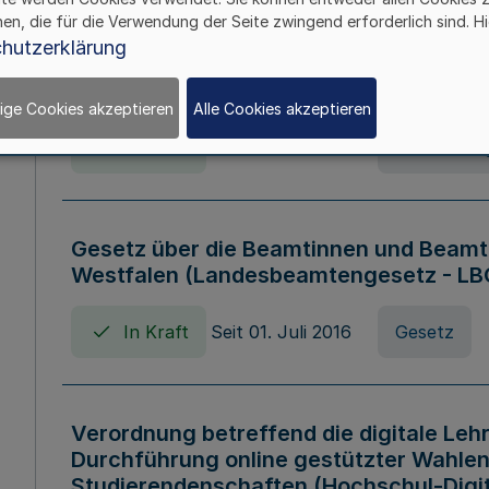
hen, die für die Verwendung der Seite zwingend erforderlich sind. Hi
Verordnung über die Wirtschaftsführu
hutzerklärung
Nordrhein-Westfalen (Hochschulwirtsc
HWFVO)
ige Cookies akzeptieren
Alle Cookies akzeptieren
In Kraft
Seit 11. Juli 2007
Verordnun
Gesetz über die Beamtinnen und Beamt
Westfalen (Landesbeamtengesetz - L
In Kraft
Seit 01. Juli 2016
Gesetz
Verordnung betreffend die digitale Leh
Durchführung online gestützter Wahlen
Studierendenschaften (Hochschul-Digi