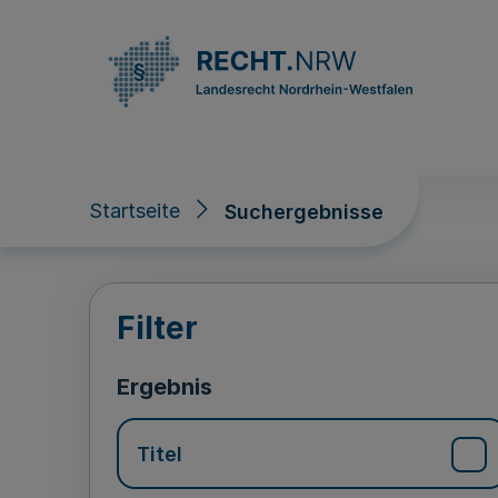
Direkt zum Inhalt
Startseite
Suchergebnisse
Suchergebnisse
Filter
Ergebnis
Titel