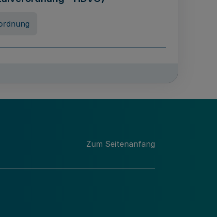
ordnung
chschulabgaben
-VO)
nung
Zum Seitenanfang
 Landes Nordrhein-Westfalen