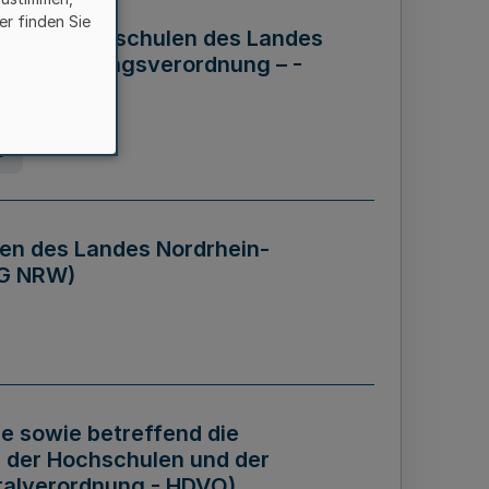
er finden Sie
ng der Hochschulen des Landes
haftsführungsverordnung – -
g
en des Landes Nordrhein-
BG NRW)
re sowie betreffend die
 der Hochschulen und der
talverordnung - HDVO)