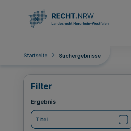
Direkt zum Inhalt
Startseite
Suchergebnisse
Suchergebnisse
Filter
Ergebnis
Titel