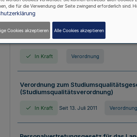
In Kraft
Seit 01. April 2008
Gesetz
hen, die für die Verwendung der Seite zwingend erforderlich sind. Hi
hutzerklärung
ige Cookies akzeptieren
Alle Cookies akzeptieren
Verordnung über Beihilfen in Geburts-, 
Todesfällen (Beihilfenverordnung NRW
In Kraft
Verordnung
Verordnung zum Studiumsqualitätsges
(Studiumsqualitätsverordnung)
In Kraft
Seit 13. Juli 2011
Verordnun
Personalvertretungsgesetz für das Lan