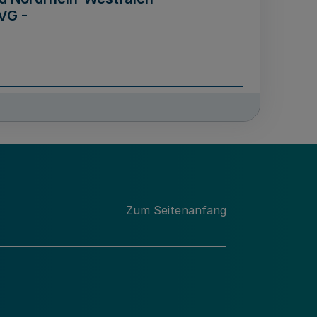
VG -
und Männern für das Land
lungsgesetz - LGG)
etz
Zum Seitenanfang
des für Wissenschaft
Nordrhein-Westfalen
nung