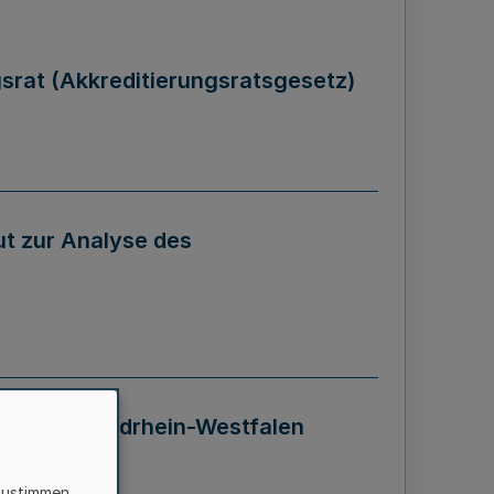
gsrat (Akkreditierungsratsgesetz)
tut zur Analyse des
 Landes Nordrhein-Westfalen
zustimmen,