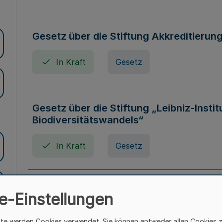
Gesetz über die Stiftung Akkreditierun
In Kraft
Gesetz
Gesetz über die Stiftung „Leibniz-Insti
Biodiversitätswandels“
In Kraft
Gesetz
Gesetz über die Kunsthochschulen des
e-Einstellungen
(Kunsthochschulgesetz - KunstHG)
ite werden Cookies verwendet. Sie können entweder allen Cookies 