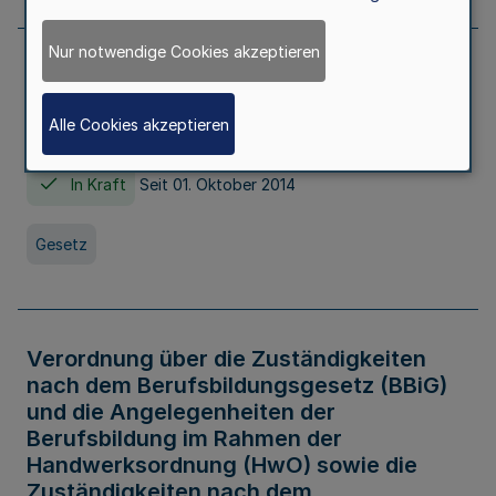
Nur notwendige Cookies akzeptieren
Gesetz über die Hochschulen des Landes
Nordrhein-Westfalen (Hochschulgesetz -
Alle Cookies akzeptieren
HG)
In Kraft
Seit 01. Oktober 2014
Gesetz
Verordnung über die Zuständigkeiten
nach dem Berufsbildungsgesetz (BBiG)
und die Angelegenheiten der
Berufsbildung im Rahmen der
Handwerksordnung (HwO) sowie die
Zuständigkeiten nach dem