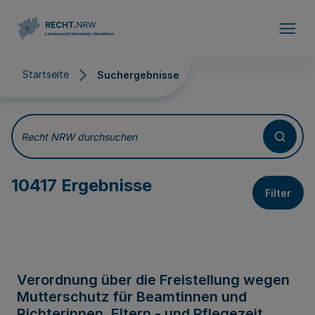
Direkt zum Inhalt
Startseite
Suchergebnisse
Suchergebnisse
Recht NRW durchsuchen
10417 Ergebnisse
Filter
Verordnung über die Freistellung wegen
Mutterschutz für Beamtinnen und
Richterinnen, Eltern - und Pflegezeit,