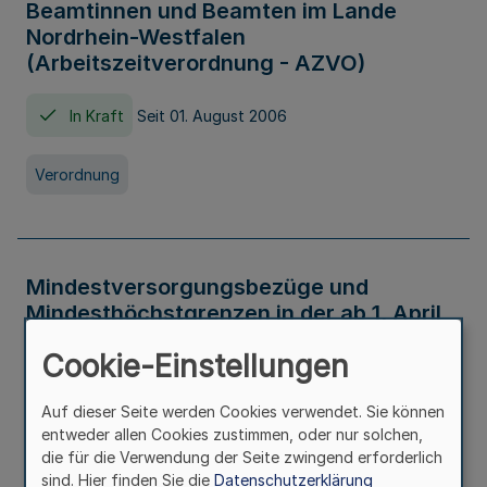
Beamtinnen und Beamten im Lande
Nordrhein-Westfalen
(Arbeitszeitverordnung - AZVO)
In Kraft
Seit 01. August 2006
Verordnung
Mindestversorgungsbezüge und
Mindesthöchstgrenzen in der ab 1. April
2026 maßgeblichen Höhe
Cookie-Einstellungen
In Kraft
Seit 31. Juli 2026
Auf dieser Seite werden Cookies verwendet. Sie können
entweder allen Cookies zustimmen, oder nur solchen,
Verwaltungsvorschrift
die für die Verwendung der Seite zwingend erforderlich
sind. Hier finden Sie die
Datenschutzerklärung