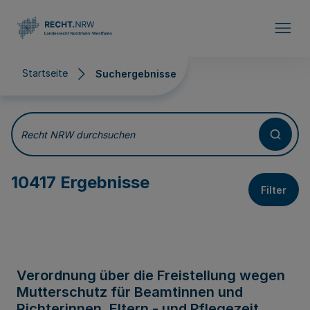
Direkt zum Inhalt
Startseite
Suchergebnisse
Suchergebnisse
Recht NRW durchsuchen
10417 Ergebnisse
Filter
Verordnung über die Freistellung wegen
Mutterschutz für Beamtinnen und
Richterinnen, Eltern - und Pflegezeit,