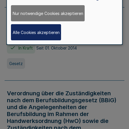
Nur notwendige Cookies akzeptieren
Gesetz über die Hochschulen des Landes
Nordrhein-Westfalen (Hochschulgesetz -
Alle Cookies akzeptieren
HG)
In Kraft
Seit 01. Oktober 2014
Gesetz
Verordnung über die Zuständigkeiten
nach dem Berufsbildungsgesetz (BBiG)
und die Angelegenheiten der
Berufsbildung im Rahmen der
Handwerksordnung (HwO) sowie die
Zuständigkeiten nach dem