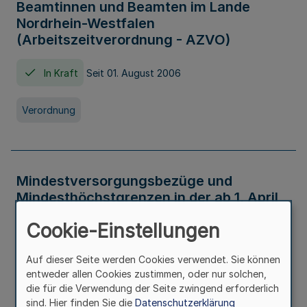
Beamtinnen und Beamten im Lande
Nordrhein-Westfalen
(Arbeitszeitverordnung - AZVO)
In Kraft
Seit 01. August 2006
Verordnung
Mindestversorgungsbezüge und
Mindesthöchstgrenzen in der ab 1. April
2026 maßgeblichen Höhe
Cookie-Einstellungen
In Kraft
Seit 31. Juli 2026
Auf dieser Seite werden Cookies verwendet. Sie können
entweder allen Cookies zustimmen, oder nur solchen,
Verwaltungsvorschrift
die für die Verwendung der Seite zwingend erforderlich
sind. Hier finden Sie die
Datenschutzerklärung