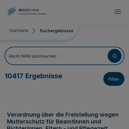
Direkt zum Inhalt
Startseite
Suchergebnisse
Suchergebnisse
Recht NRW durchsuchen
10417 Ergebnisse
Filter
Verordnung über die Freistellung wegen
Mutterschutz für Beamtinnen und
Richterinnen, Eltern - und Pflegezeit,