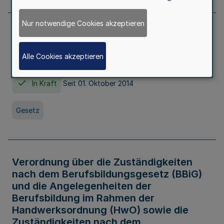
Nur notwendige Cookies akzeptieren
Gesetz über die Hochschulen des Landes
Nordrhein-Westfalen (Hochschulgesetz -
Alle Cookies akzeptieren
HG)
In Kraft
Seit 01. Oktober 2014
Gesetz
Verordnung über die Zuständigkeiten
nach dem Berufsbildungsgesetz (BBiG)
und die Angelegenheiten der
Berufsbildung im Rahmen der
Handwerksordnung (HwO) sowie die
Zuständigkeiten nach dem