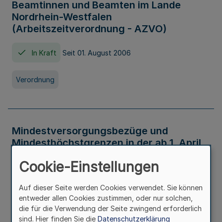
Beamtinnen und Beamten im Lande
Nordrhein-Westfalen
(Arbeitszeitverordnung - AZVO)
In Kraft
Seit 01. August 2006
Verordnung
Mindestversorgungsbezüge und
Mindesthöchstgrenzen in der ab 1. April
2026 maßgeblichen Höhe
Cookie-Einstellungen
In Kraft
Seit 31. Juli 2026
Auf dieser Seite werden Cookies verwendet. Sie können
entweder allen Cookies zustimmen, oder nur solchen,
Verwaltungsvorschrift
die für die Verwendung der Seite zwingend erforderlich
sind. Hier finden Sie die
Datenschutzerklärung