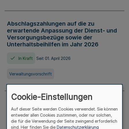
Abschlagszahlungen auf die zu
erwartende Anpassung der Dienst- und
Versorgungsbezüge sowie der
Unterhaltsbeihilfen im Jahr 2026
In Kraft
Seit 01. April 2026
Verwaltungsvorschrift
Cookie-Einstellungen
Richtlinie zur Gewährung von
Auf dieser Seite werden Cookies verwendet. Sie können
Zuwendungen für Maßnahmen zur
entweder allen Cookies zustimmen, oder nur solchen,
Stärkung der alltagsintegrierten
die für die Verwendung der Seite zwingend erforderlich
sprachlichen Bildungsarbeit in
sind. Hier finden Sie die
Datenschutzerklärung