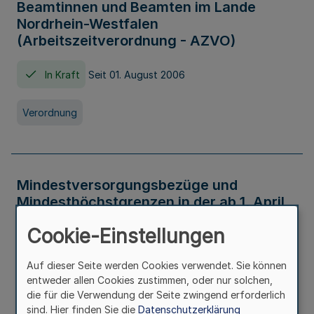
Beamtinnen und Beamten im Lande
Nordrhein-Westfalen
(Arbeitszeitverordnung - AZVO)
In Kraft
Seit 01. August 2006
Verordnung
Mindestversorgungsbezüge und
Mindesthöchstgrenzen in der ab 1. April
2026 maßgeblichen Höhe
Cookie-Einstellungen
In Kraft
Seit 31. Juli 2026
Auf dieser Seite werden Cookies verwendet. Sie können
entweder allen Cookies zustimmen, oder nur solchen,
Verwaltungsvorschrift
die für die Verwendung der Seite zwingend erforderlich
sind. Hier finden Sie die
Datenschutzerklärung