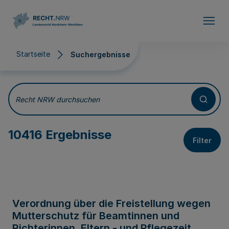
Direkt zum Inhalt
Startseite
Suchergebnisse
Suchergebnisse
Recht NRW durchsuchen
10416 Ergebnisse
Filter
Verordnung über die Freistellung wegen
Mutterschutz für Beamtinnen und
Richterinnen, Eltern - und Pflegezeit,