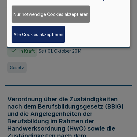
Nur notwendige Cookies akzeptieren
Gesetz über die Hochschulen des Landes
Nordrhein-Westfalen (Hochschulgesetz -
Alle Cookies akzeptieren
HG)
In Kraft
Seit 01. Oktober 2014
Gesetz
Verordnung über die Zuständigkeiten
nach dem Berufsbildungsgesetz (BBiG)
und die Angelegenheiten der
Berufsbildung im Rahmen der
Handwerksordnung (HwO) sowie die
Zuständigkeiten nach dem