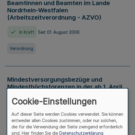
Beamtinnen und Beamten im Lande
Nordrhein-Westfalen
(Arbeitszeitverordnung - AZVO)
In Kraft
Seit 01. August 2006
Verordnung
Mindestversorgungsbezüge und
Mindesthöchstgrenzen in der ab 1. April
2026 maßgeblichen Höhe
Cookie-Einstellungen
In Kraft
Seit 31. Juli 2026
Auf dieser Seite werden Cookies verwendet. Sie können
entweder allen Cookies zustimmen, oder nur solchen,
Verwaltungsvorschrift
die für die Verwendung der Seite zwingend erforderlich
sind. Hier finden Sie die
Datenschutzerklärung