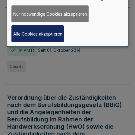
Nur notwendige Cookies akzeptieren
Gesetz über die Hochschulen des Landes
Nordrhein-Westfalen (Hochschulgesetz -
Alle Cookies akzeptieren
HG)
In Kraft
Seit 01. Oktober 2014
Gesetz
Verordnung über die Zuständigkeiten
nach dem Berufsbildungsgesetz (BBiG)
und die Angelegenheiten der
Berufsbildung im Rahmen der
Handwerksordnung (HwO) sowie die
Zuständigkeiten nach dem