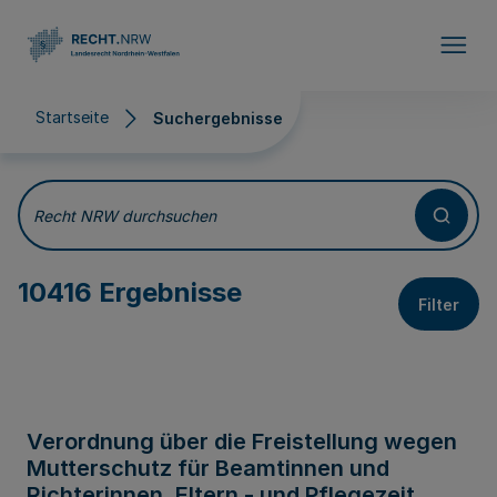
Direkt zum Inhalt
Startseite
Suchergebnisse
Suchergebnisse
Recht NRW durchsuchen
10416 Ergebnisse
Filter
Verordnung über die Freistellung wegen
Mutterschutz für Beamtinnen und
Richterinnen, Eltern - und Pflegezeit,