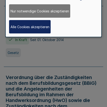
Nur notwendige Cookies akzeptieren
Gesetz über die Hochschulen des Landes
Nordrhein-Westfalen (Hochschulgesetz -
Alle Cookies akzeptieren
HG)
In Kraft
Seit 01. Oktober 2014
Gesetz
Verordnung über die Zuständigkeiten
nach dem Berufsbildungsgesetz (BBiG)
und die Angelegenheiten der
Berufsbildung im Rahmen der
Handwerksordnung (HwO) sowie die
Zuständigkeiten nach dem