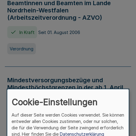
Beamtinnen und Beamten im Lande
Nordrhein-Westfalen
(Arbeitszeitverordnung - AZVO)
In Kraft
Seit 01. August 2006
Verordnung
Mindestversorgungsbezüge und
Mindesthöchstgrenzen in der ab 1. April
2026 maßgeblichen Höhe
Cookie-Einstellungen
In Kraft
Seit 31. Juli 2026
Auf dieser Seite werden Cookies verwendet. Sie können
entweder allen Cookies zustimmen, oder nur solchen,
Verwaltungsvorschrift
die für die Verwendung der Seite zwingend erforderlich
sind. Hier finden Sie die
Datenschutzerklärung