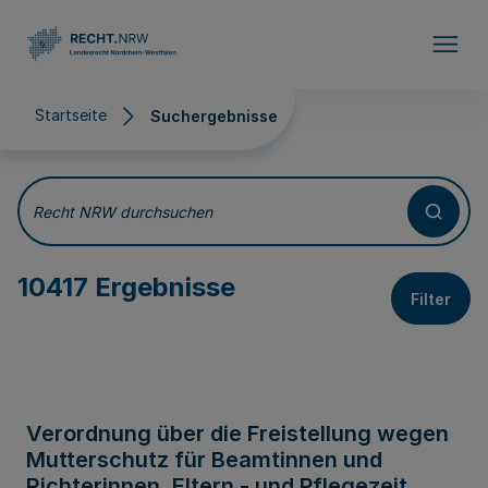
Direkt zum Inhalt
Startseite
Suchergebnisse
Suchergebnisse
Recht NRW durchsuchen
10417 Ergebnisse
Filter
Verordnung über die Freistellung wegen
Mutterschutz für Beamtinnen und
Richterinnen, Eltern - und Pflegezeit,