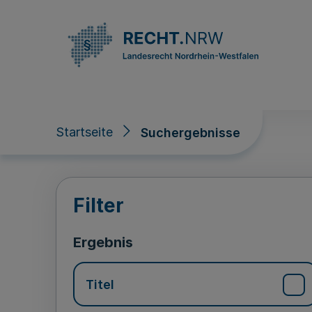
Direkt zum Inhalt
Startseite
Suchergebnisse
Suchergebnisse
Filter
Ergebnis
Titel