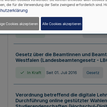
hen, die für die Verwendung der Seite zwingend erforderlich sind. Hi
Verordnung über die Wirtschaftsführu
hutzerklärung
Nordrhein-Westfalen (Hochschulwirtsc
HWFVO)
ige Cookies akzeptieren
Alle Cookies akzeptieren
In Kraft
Seit 11. Juli 2007
Verordnun
Gesetz über die Beamtinnen und Beamt
Westfalen (Landesbeamtengesetz - L
In Kraft
Seit 01. Juli 2016
Gesetz
Verordnung betreffend die digitale Leh
Durchführung online gestützter Wahlen
Studierendenschaften (Hochschul-Digi