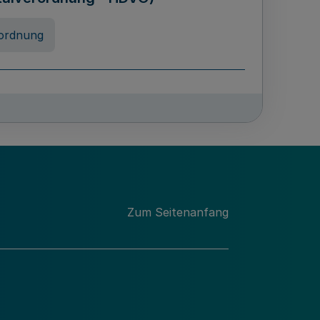
ordnung
rreneigenschaft und
schulen des Landes Nordrhein-
ng
Zum Seitenanfang
chschulabgaben
-VO)
nung