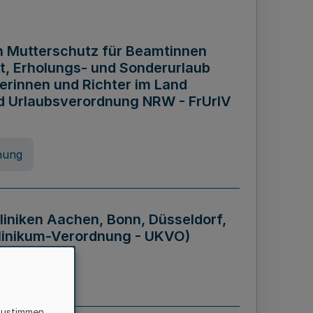
n Mutterschutz für Beamtinnen
it, Erholungs- und Sonderurlaub
rinnen und Richter im Land
nd Urlaubsverordnung NRW - FrUrlV
nung
liniken Aachen, Bonn, Düsseldorf,
klinikum-Verordnung - UKVO)
nung
zustimmen,