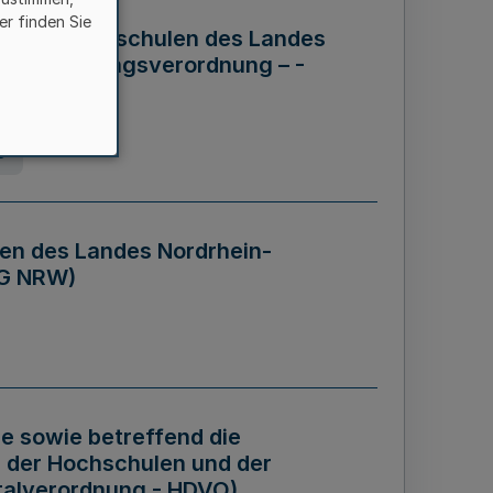
er finden Sie
ng der Hochschulen des Landes
haftsführungsverordnung – -
g
en des Landes Nordrhein-
BG NRW)
re sowie betreffend die
 der Hochschulen und der
talverordnung - HDVO)