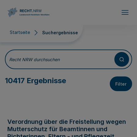
Direkt zum Inhalt
Startseite
Suchergebnisse
Suchergebnisse
Recht NRW durchsuchen
10417 Ergebnisse
Filter
Verordnung über die Freistellung wegen
Mutterschutz für Beamtinnen und
Richterinnen, Eltern - und Pflegezeit,