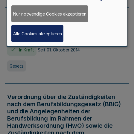
Nur notwendige Cookies akzeptieren
Gesetz über die Hochschulen des Landes
Nordrhein-Westfalen (Hochschulgesetz -
Alle Cookies akzeptieren
HG)
In Kraft
Seit 01. Oktober 2014
Gesetz
Verordnung über die Zuständigkeiten
nach dem Berufsbildungsgesetz (BBiG)
und die Angelegenheiten der
Berufsbildung im Rahmen der
Handwerksordnung (HwO) sowie die
Zuständigkeiten nach dem