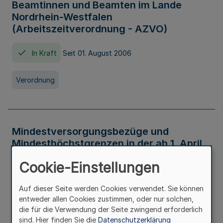
Beamtinnen und Beamten im Lande
Nordrhein-Westfalen
(Arbeitszeitverordnung - AZVO)
In Kraft
Seit 01. August 2006
Verordnung
Mindestversorgungsbezüge und
Mindesthöchstgrenzen in der ab 1. April
2026 maßgeblichen Höhe
Cookie-Einstellungen
In Kraft
Seit 31. Juli 2026
Auf dieser Seite werden Cookies verwendet. Sie können
entweder allen Cookies zustimmen, oder nur solchen,
Verwaltungsvorschrift
die für die Verwendung der Seite zwingend erforderlich
sind. Hier finden Sie die
Datenschutzerklärung