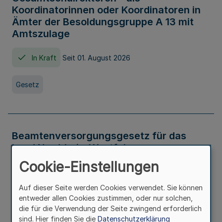
Koordinatorinnen oder Koordinatoren in
Ämter der Besoldungsgruppe A 13 mit
Amtszulage
In Kraft
Seit 01. August 2026
Gesetz
Beamtenversorgungsgesetz für das
Land Nordrhein-Westfalen
(Landesbeamtenversorgungsgesetz -
Cookie-Einstellungen
LBeamtVG NRW)
Auf dieser Seite werden Cookies verwendet. Sie können
In Kraft
Seit 01. Juli 2016
entweder allen Cookies zustimmen, oder nur solchen,
die für die Verwendung der Seite zwingend erforderlich
sind. Hier finden Sie die
Datenschutzerklärung