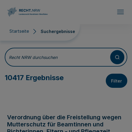
Direkt zum Inhalt
Startseite
Suchergebnisse
Suchergebnisse
Recht NRW durchsuchen
10417 Ergebnisse
Filter
Verordnung über die Freistellung wegen
Mutterschutz für Beamtinnen und
Richterinnen, Eltern - und Pflegezeit,