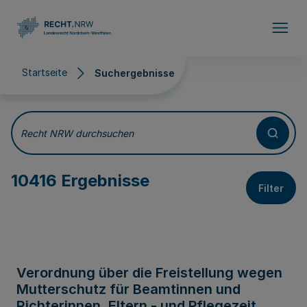
Direkt zum Inhalt
Startseite
Suchergebnisse
Suchergebnisse
Recht NRW durchsuchen
10416 Ergebnisse
Filter
Verordnung über die Freistellung wegen
Mutterschutz für Beamtinnen und
Richterinnen, Eltern - und Pflegezeit,