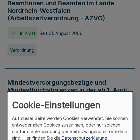
Beamtinnen und Beamten im Lande
Nordrhein-Westfalen
(Arbeitszeitverordnung - AZVO)
In Kraft
Seit 01. August 2006
Verordnung
Mindestversorgungsbezüge und
Mindesthöchstgrenzen in der ab 1. April
2026 maßgeblichen Höhe
Cookie-Einstellungen
In Kraft
Seit 31. Juli 2026
Auf dieser Seite werden Cookies verwendet. Sie können
entweder allen Cookies zustimmen, oder nur solchen,
Verwaltungsvorschrift
die für die Verwendung der Seite zwingend erforderlich
sind. Hier finden Sie die
Datenschutzerklärung