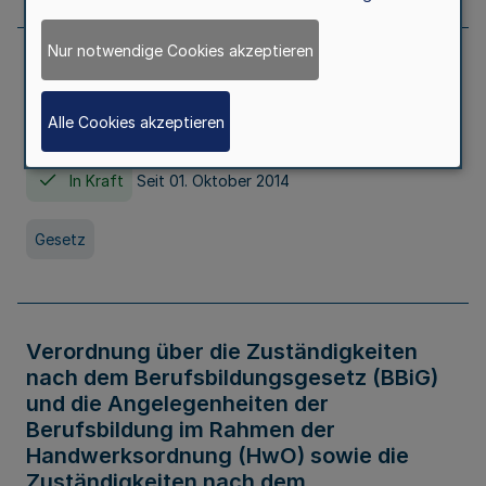
Nur notwendige Cookies akzeptieren
Gesetz über die Hochschulen des Landes
Nordrhein-Westfalen (Hochschulgesetz -
Alle Cookies akzeptieren
HG)
In Kraft
Seit 01. Oktober 2014
Gesetz
Verordnung über die Zuständigkeiten
nach dem Berufsbildungsgesetz (BBiG)
und die Angelegenheiten der
Berufsbildung im Rahmen der
Handwerksordnung (HwO) sowie die
Zuständigkeiten nach dem