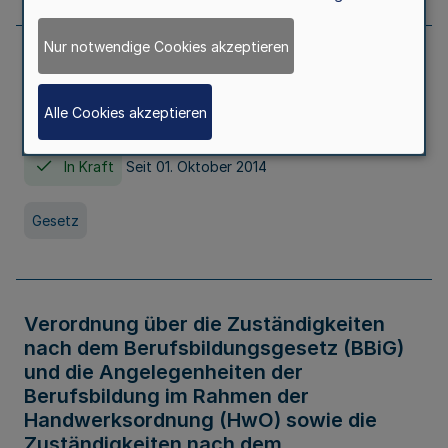
Nur notwendige Cookies akzeptieren
Gesetz über die Hochschulen des Landes
Nordrhein-Westfalen (Hochschulgesetz -
Alle Cookies akzeptieren
HG)
In Kraft
Seit 01. Oktober 2014
Gesetz
Verordnung über die Zuständigkeiten
nach dem Berufsbildungsgesetz (BBiG)
und die Angelegenheiten der
Berufsbildung im Rahmen der
Handwerksordnung (HwO) sowie die
Zuständigkeiten nach dem