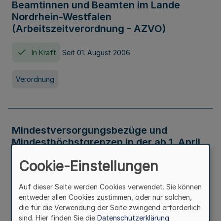
Beamtinnen und Beamten im Lande
Nordrhein-Westfalen
(Arbeitszeitverordnung - AZVO)
In Kraft
Seit 01. August 2006
Verordnung
Mindestversorgungsbezüge und
Mindesthöchstgrenzen in der ab 1. April
2026 maßgeblichen Höhe
Cookie-Einstellungen
In Kraft
Seit 31. Juli 2026
Auf dieser Seite werden Cookies verwendet. Sie können
entweder allen Cookies zustimmen, oder nur solchen,
Verwaltungsvorschrift
die für die Verwendung der Seite zwingend erforderlich
sind. Hier finden Sie die
Datenschutzerklärung