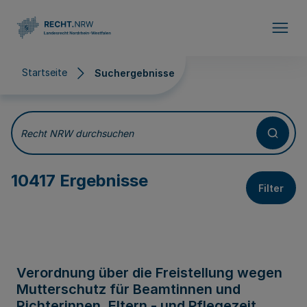
Direkt zum Inhalt
Startseite
Suchergebnisse
Suchergebnisse
Recht NRW durchsuchen
10417 Ergebnisse
Filter
Verordnung über die Freistellung wegen
Mutterschutz für Beamtinnen und
Richterinnen, Eltern - und Pflegezeit,