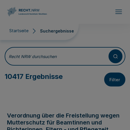
Direkt zum Inhalt
Startseite
Suchergebnisse
Suchergebnisse
Recht NRW durchsuchen
10417 Ergebnisse
Filter
Verordnung über die Freistellung wegen
Mutterschutz für Beamtinnen und
Richterinnen, Eltern - und Pflegezeit,