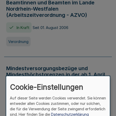
Beamtinnen und Beamten im Lande
Nordrhein-Westfalen
(Arbeitszeitverordnung - AZVO)
In Kraft
Seit 01. August 2006
Verordnung
Mindestversorgungsbezüge und
Mindesthöchstgrenzen in der ab 1. April
2026 maßgeblichen Höhe
Cookie-Einstellungen
In Kraft
Seit 31. Juli 2026
Auf dieser Seite werden Cookies verwendet. Sie können
entweder allen Cookies zustimmen, oder nur solchen,
Verwaltungsvorschrift
die für die Verwendung der Seite zwingend erforderlich
sind. Hier finden Sie die
Datenschutzerklärung