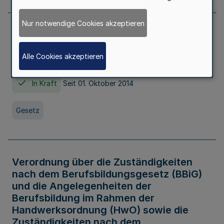
Nur notwendige Cookies akzeptieren
Gesetz über die Hochschulen des Landes
Nordrhein-Westfalen (Hochschulgesetz -
Alle Cookies akzeptieren
HG)
In Kraft
Seit 01. Oktober 2014
Gesetz
Verordnung über die Zuständigkeiten
nach dem Berufsbildungsgesetz (BBiG)
und die Angelegenheiten der
Berufsbildung im Rahmen der
Handwerksordnung (HwO) sowie die
Zuständigkeiten nach dem