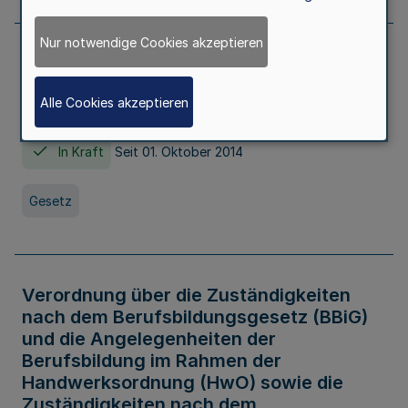
Nur notwendige Cookies akzeptieren
Gesetz über die Hochschulen des Landes
Nordrhein-Westfalen (Hochschulgesetz -
Alle Cookies akzeptieren
HG)
In Kraft
Seit 01. Oktober 2014
Gesetz
Verordnung über die Zuständigkeiten
nach dem Berufsbildungsgesetz (BBiG)
und die Angelegenheiten der
Berufsbildung im Rahmen der
Handwerksordnung (HwO) sowie die
Zuständigkeiten nach dem