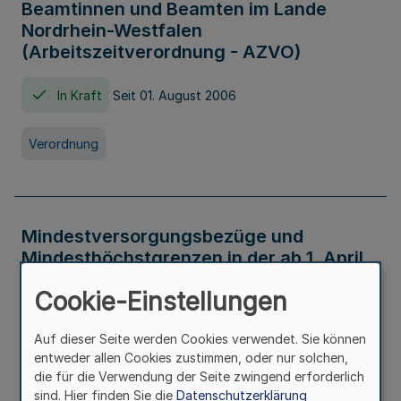
Beamtinnen und Beamten im Lande
Nordrhein-Westfalen
(Arbeitszeitverordnung - AZVO)
In Kraft
Seit 01. August 2006
Verordnung
Mindestversorgungsbezüge und
Mindesthöchstgrenzen in der ab 1. April
2026 maßgeblichen Höhe
Cookie-Einstellungen
In Kraft
Seit 31. Juli 2026
Auf dieser Seite werden Cookies verwendet. Sie können
entweder allen Cookies zustimmen, oder nur solchen,
Verwaltungsvorschrift
die für die Verwendung der Seite zwingend erforderlich
sind. Hier finden Sie die
Datenschutzerklärung