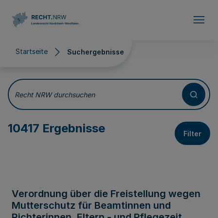
Direkt zum Inhalt
Startseite
Suchergebnisse
Suchergebnisse
Recht NRW durchsuchen
10417 Ergebnisse
Filter
Verordnung über die Freistellung wegen
Mutterschutz für Beamtinnen und
Richterinnen, Eltern - und Pflegezeit,