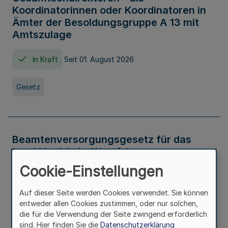
Koordinatorinnen oder Koordinatoren in
Ämter der Besoldungsgruppe A 13 mit
Amtszulage
In Kraft
Seit 01. August 2026
Gesetz
Beamtenversorgungsgesetz für das
Land Nordrhein-Westfalen
(Landesbeamtenversorgungsgesetz -
Cookie-Einstellungen
LBeamtVG NRW)
Auf dieser Seite werden Cookies verwendet. Sie können
In Kraft
Seit 01. Juli 2016
entweder allen Cookies zustimmen, oder nur solchen,
die für die Verwendung der Seite zwingend erforderlich
sind. Hier finden Sie die
Datenschutzerklärung