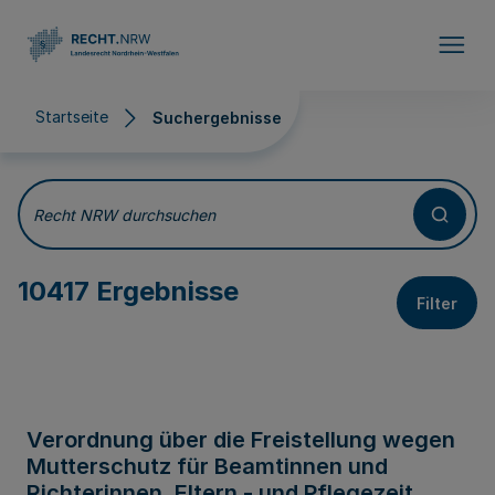
Direkt zum Inhalt
Startseite
Suchergebnisse
Suchergebnisse
Recht NRW durchsuchen
10417 Ergebnisse
Filter
Verordnung über die Freistellung wegen
Mutterschutz für Beamtinnen und
Richterinnen, Eltern - und Pflegezeit,