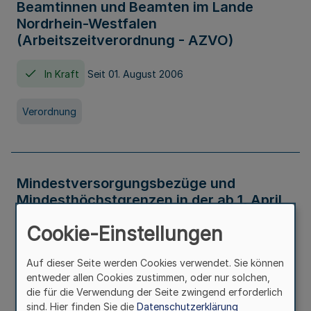
Beamtinnen und Beamten im Lande
Nordrhein-Westfalen
(Arbeitszeitverordnung - AZVO)
In Kraft
Seit 01. August 2006
Verordnung
Mindestversorgungsbezüge und
Mindesthöchstgrenzen in der ab 1. April
2026 maßgeblichen Höhe
Cookie-Einstellungen
In Kraft
Seit 31. Juli 2026
Auf dieser Seite werden Cookies verwendet. Sie können
entweder allen Cookies zustimmen, oder nur solchen,
Verwaltungsvorschrift
die für die Verwendung der Seite zwingend erforderlich
sind. Hier finden Sie die
Datenschutzerklärung