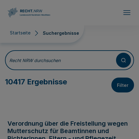
Direkt zum Inhalt
Startseite
Suchergebnisse
Suchergebnisse
Recht NRW durchsuchen
10417 Ergebnisse
Filter
Verordnung über die Freistellung wegen
Mutterschutz für Beamtinnen und
Richterinnen, Eltern - und Pflegezeit,