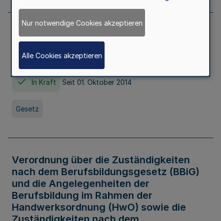
Nur notwendige Cookies akzeptieren
Gesetz über die Hochschulen des Landes
Nordrhein-Westfalen (Hochschulgesetz -
Alle Cookies akzeptieren
HG)
In Kraft
Seit 01. Oktober 2014
Gesetz
Verordnung über die Zuständigkeiten
nach dem Berufsbildungsgesetz (BBiG)
und die Angelegenheiten der
Berufsbildung im Rahmen der
Handwerksordnung (HwO) sowie die
Zuständigkeiten nach dem