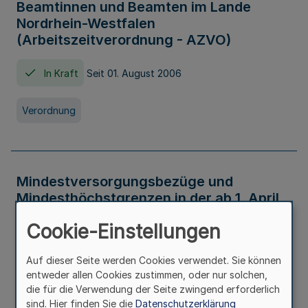
Beamtinnen und Beamten im Lande
Nordrhein-Westfalen
(Arbeitszeitverordnung - AZVO)
In Kraft
Seit 01. August 2006
Verordnung
Mindestversorgungsbezüge und
Mindesthöchstgrenzen in der ab 1. April
2026 maßgeblichen Höhe
Cookie-Einstellungen
In Kraft
Seit 31. Juli 2026
Auf dieser Seite werden Cookies verwendet. Sie können
entweder allen Cookies zustimmen, oder nur solchen,
Verwaltungsvorschrift
die für die Verwendung der Seite zwingend erforderlich
sind. Hier finden Sie die
Datenschutzerklärung