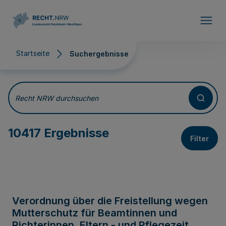
Direkt zum Inhalt
Startseite
Suchergebnisse
Suchergebnisse
Recht NRW durchsuchen
10417 Ergebnisse
Filter
Verordnung über die Freistellung wegen
Mutterschutz für Beamtinnen und
Richterinnen, Eltern - und Pflegezeit,