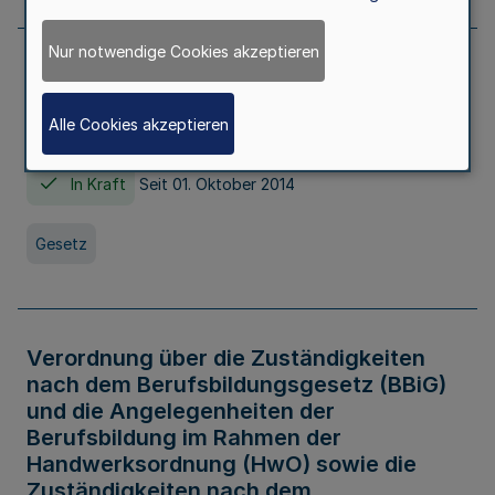
Nur notwendige Cookies akzeptieren
Gesetz über die Hochschulen des Landes
Nordrhein-Westfalen (Hochschulgesetz -
Alle Cookies akzeptieren
HG)
In Kraft
Seit 01. Oktober 2014
Gesetz
Verordnung über die Zuständigkeiten
nach dem Berufsbildungsgesetz (BBiG)
und die Angelegenheiten der
Berufsbildung im Rahmen der
Handwerksordnung (HwO) sowie die
Zuständigkeiten nach dem