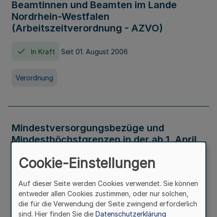
Beamtinnen und Beamten im Lande
Nordrhein-Westfalen
(Arbeitszeitverordnung - AZVO)
In Kraft
Seit 01. August 2006
Verordnung
Mindestversorgungsbezüge und
Mindesthöchstgrenzen in der ab 1. April
2026 maßgeblichen Höhe
Cookie-Einstellungen
In Kraft
Seit 31. Juli 2026
Auf dieser Seite werden Cookies verwendet. Sie können
entweder allen Cookies zustimmen, oder nur solchen,
Verwaltungsvorschrift
die für die Verwendung der Seite zwingend erforderlich
sind. Hier finden Sie die
Datenschutzerklärung