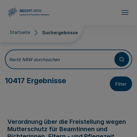
Direkt zum Inhalt
Startseite
Suchergebnisse
Suchergebnisse
Recht NRW durchsuchen
10417 Ergebnisse
Filter
Verordnung über die Freistellung wegen
Mutterschutz für Beamtinnen und
Richterinnen, Eltern - und Pflegezeit,