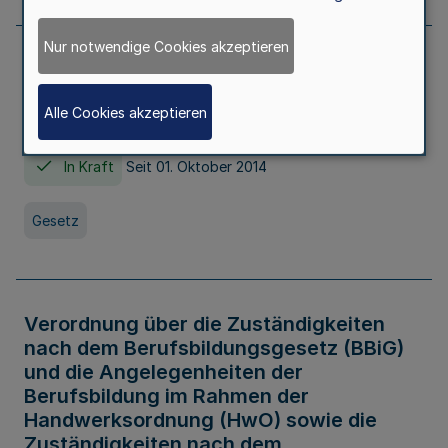
Nur notwendige Cookies akzeptieren
Gesetz über die Hochschulen des Landes
Nordrhein-Westfalen (Hochschulgesetz -
Alle Cookies akzeptieren
HG)
In Kraft
Seit 01. Oktober 2014
Gesetz
Verordnung über die Zuständigkeiten
nach dem Berufsbildungsgesetz (BBiG)
und die Angelegenheiten der
Berufsbildung im Rahmen der
Handwerksordnung (HwO) sowie die
Zuständigkeiten nach dem