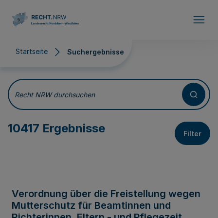
Direkt zum Inhalt
Startseite
Suchergebnisse
Suchergebnisse
Recht NRW durchsuchen
10417 Ergebnisse
Filter
Verordnung über die Freistellung wegen
Mutterschutz für Beamtinnen und
Richterinnen, Eltern - und Pflegezeit,