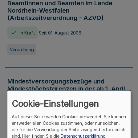
Beamtinnen und Beamten im Lande
Nordrhein-Westfalen
(Arbeitszeitverordnung - AZVO)
In Kraft
Seit 01. August 2006
Verordnung
Mindestversorgungsbezüge und
Mindesthöchstgrenzen in der ab 1. April
2026 maßgeblichen Höhe
Cookie-Einstellungen
In Kraft
Seit 31. Juli 2026
Auf dieser Seite werden Cookies verwendet. Sie können
entweder allen Cookies zustimmen, oder nur solchen,
Verwaltungsvorschrift
die für die Verwendung der Seite zwingend erforderlich
sind. Hier finden Sie die
Datenschutzerklärung