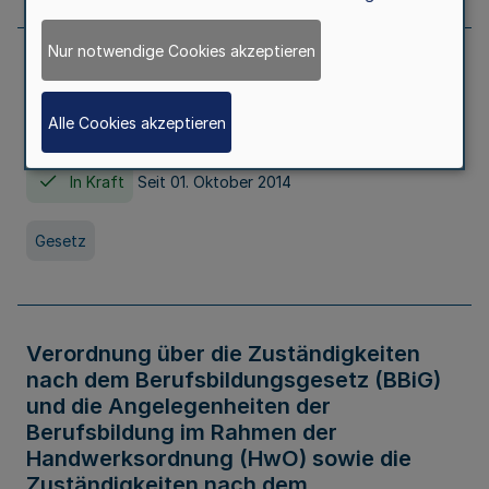
Nur notwendige Cookies akzeptieren
Gesetz über die Hochschulen des Landes
Nordrhein-Westfalen (Hochschulgesetz -
Alle Cookies akzeptieren
HG)
In Kraft
Seit 01. Oktober 2014
Gesetz
Verordnung über die Zuständigkeiten
nach dem Berufsbildungsgesetz (BBiG)
und die Angelegenheiten der
Berufsbildung im Rahmen der
Handwerksordnung (HwO) sowie die
Zuständigkeiten nach dem