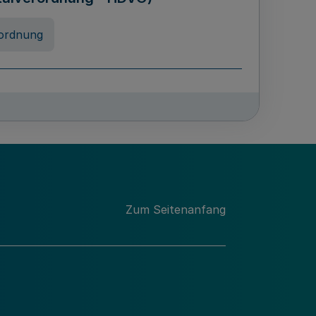
ordnung
rreneigenschaft und
schulen des Landes Nordrhein-
ng
Zum Seitenanfang
chschulabgaben
-VO)
nung