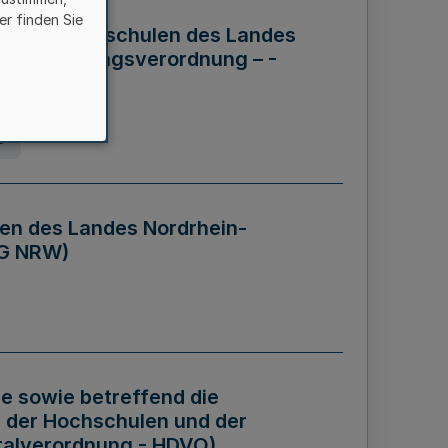
er finden Sie
ng der Hochschulen des Landes
haftsführungsverordnung – -
g
en des Landes Nordrhein-
BG NRW)
re sowie betreffend die
 der Hochschulen und der
talverordnung - HDVO)