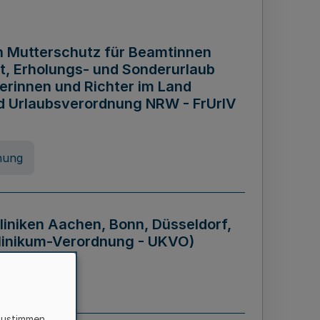
n Mutterschutz für Beamtinnen
it, Erholungs- und Sonderurlaub
rinnen und Richter im Land
nd Urlaubsverordnung NRW - FrUrlV
nung
liniken Aachen, Bonn, Düsseldorf,
klinikum-Verordnung - UKVO)
nung
zustimmen,