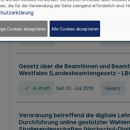
hen, die für die Verwendung der Seite zwingend erforderlich sind. Hi
Verordnung über die Wirtschaftsführu
hutzerklärung
Nordrhein-Westfalen (Hochschulwirtsc
HWFVO)
ige Cookies akzeptieren
Alle Cookies akzeptieren
In Kraft
Seit 11. Juli 2007
Verordnun
Gesetz über die Beamtinnen und Beamt
Westfalen (Landesbeamtengesetz - L
In Kraft
Seit 01. Juli 2016
Gesetz
Verordnung betreffend die digitale Leh
Durchführung online gestützter Wahlen
Studierendenschaften (Hochschul-Digi