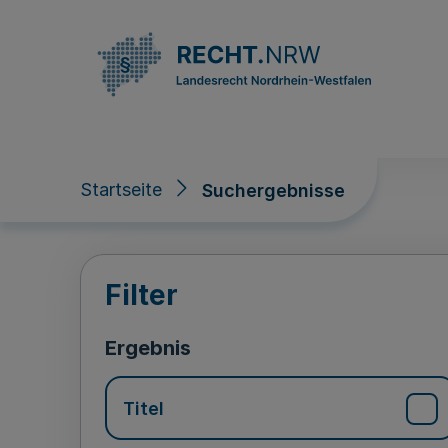
Direkt zum Inhalt
Startseite
Suchergebnisse
Suchergebnisse
Filter
Ergebnis
Titel