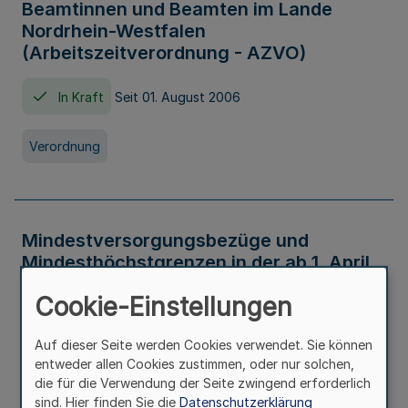
Beamtinnen und Beamten im Lande
Nordrhein-Westfalen
(Arbeitszeitverordnung - AZVO)
In Kraft
Seit 01. August 2006
Verordnung
Mindestversorgungsbezüge und
Mindesthöchstgrenzen in der ab 1. April
2026 maßgeblichen Höhe
Cookie-Einstellungen
In Kraft
Seit 31. Juli 2026
Auf dieser Seite werden Cookies verwendet. Sie können
entweder allen Cookies zustimmen, oder nur solchen,
Verwaltungsvorschrift
die für die Verwendung der Seite zwingend erforderlich
sind. Hier finden Sie die
Datenschutzerklärung