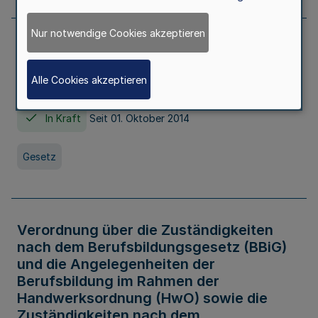
Nur notwendige Cookies akzeptieren
Gesetz über die Hochschulen des Landes
Nordrhein-Westfalen (Hochschulgesetz -
Alle Cookies akzeptieren
HG)
In Kraft
Seit 01. Oktober 2014
Gesetz
Verordnung über die Zuständigkeiten
nach dem Berufsbildungsgesetz (BBiG)
und die Angelegenheiten der
Berufsbildung im Rahmen der
Handwerksordnung (HwO) sowie die
Zuständigkeiten nach dem