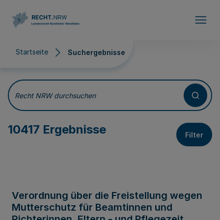
Direkt zum Inhalt
Startseite
Suchergebnisse
Suchergebnisse
Recht NRW durchsuchen
10417 Ergebnisse
Filter
Verordnung über die Freistellung wegen
Mutterschutz für Beamtinnen und
Richterinnen, Eltern - und Pflegezeit,