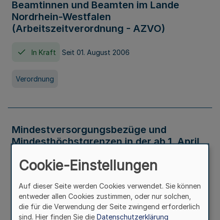
Beamtinnen und Beamten im Lande
Nordrhein-Westfalen
(Arbeitszeitverordnung - AZVO)
In Kraft
Seit 01. August 2006
Verordnung
Mindestversorgungsbezüge und
Mindesthöchstgrenzen in der ab 1. April
2026 maßgeblichen Höhe
Cookie-Einstellungen
In Kraft
Seit 31. Juli 2026
Auf dieser Seite werden Cookies verwendet. Sie können
entweder allen Cookies zustimmen, oder nur solchen,
Verwaltungsvorschrift
die für die Verwendung der Seite zwingend erforderlich
sind. Hier finden Sie die
Datenschutzerklärung