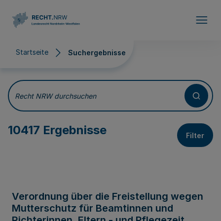
Direkt zum Inhalt
Startseite
Suchergebnisse
Suchergebnisse
Recht NRW durchsuchen
10417 Ergebnisse
Filter
Verordnung über die Freistellung wegen
Mutterschutz für Beamtinnen und
Richterinnen, Eltern - und Pflegezeit,