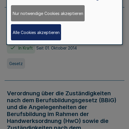
Nur notwendige Cookies akzeptieren
Gesetz über die Hochschulen des Landes
Nordrhein-Westfalen (Hochschulgesetz -
Alle Cookies akzeptieren
HG)
In Kraft
Seit 01. Oktober 2014
Gesetz
Verordnung über die Zuständigkeiten
nach dem Berufsbildungsgesetz (BBiG)
und die Angelegenheiten der
Berufsbildung im Rahmen der
Handwerksordnung (HwO) sowie die
Zuständigkeiten nach dem