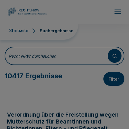
Direkt zum Inhalt
Startseite
Suchergebnisse
Suchergebnisse
Recht NRW durchsuchen
10417 Ergebnisse
Filter
Verordnung über die Freistellung wegen
Mutterschutz für Beamtinnen und
Richterinnen, Eltern - und Pflegezeit,