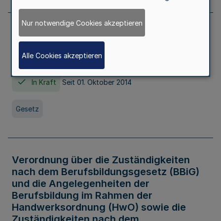
Nur notwendige Cookies akzeptieren
Gesetz über die Hochschulen des Landes
Nordrhein-Westfalen (Hochschulgesetz -
Alle Cookies akzeptieren
HG)
In Kraft
Seit 01. Oktober 2014
Gesetz
Verordnung über die Zuständigkeiten
nach dem Berufsbildungsgesetz (BBiG)
und die Angelegenheiten der
Berufsbildung im Rahmen der
Handwerksordnung (HwO) sowie die
Zuständigkeiten nach dem