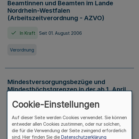
Beamtinnen und Beamten im Lande
Nordrhein-Westfalen
(Arbeitszeitverordnung - AZVO)
In Kraft
Seit 01. August 2006
Verordnung
Mindestversorgungsbezüge und
Mindesthöchstgrenzen in der ab 1. April
2026 maßgeblichen Höhe
Cookie-Einstellungen
In Kraft
Seit 31. Juli 2026
Auf dieser Seite werden Cookies verwendet. Sie können
entweder allen Cookies zustimmen, oder nur solchen,
Verwaltungsvorschrift
die für die Verwendung der Seite zwingend erforderlich
sind. Hier finden Sie die
Datenschutzerklärung