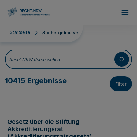
Direkt zum Inhalt
Startseite
Suchergebnisse
Suchergebnisse
Recht NRW durchsuchen
10415 Ergebnisse
Filter
Gesetz über die Stiftung
Akkreditierungsrat
(Akkreditierungsratsgesetz)