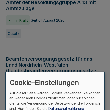
Ämter der Besoldungsgruppe A 13 mit
Amtszulage
In Kraft
Seit 01. August 2026
Gesetz
Beamtenversorgungsgesetz für das
Land Nordrhein-Westfalen
(Landesbeamtenversorgungsgesetz -
LBeamtVG NRW)
Cookie-Einstellungen
In Kraft
Seit 01. Juli 2016
Auf dieser Seite werden Cookies verwendet. Sie können
entweder allen Cookies zustimmen, oder nur solchen,
Gesetz
die für die Verwendung der Seite zwingend erforderlich
sind. Hier finden Sie die
Datenschutzerklärung