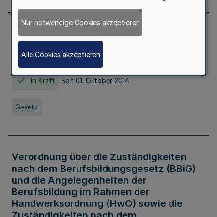
Nur notwendige Cookies akzeptieren
Gesetz über die Hochschulen des Landes
Nordrhein-Westfalen (Hochschulgesetz -
Alle Cookies akzeptieren
HG)
In Kraft
Seit 01. Oktober 2014
Gesetz
Verordnung über die Zuständigkeiten
nach dem Berufsbildungsgesetz (BBiG)
und die Angelegenheiten der
Berufsbildung im Rahmen der
Handwerksordnung (HwO) sowie die
Zuständigkeiten nach dem