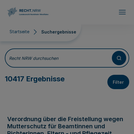
Direkt zum Inhalt
Startseite
Suchergebnisse
Suchergebnisse
Recht NRW durchsuchen
10417 Ergebnisse
Filter
Verordnung über die Freistellung wegen
Mutterschutz für Beamtinnen und
Richterinnen, Eltern - und Pflegezeit,