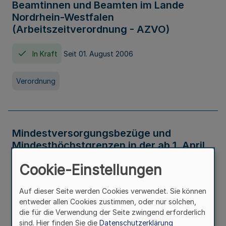
Beamtinnen und Beamten im Lande
Nordrhein-Westfalen
(Arbeitszeitverordnung - AZVO)
In Kraft
Seit 01. August 2006
Verordnung
Mindestversorgungsbezüge und
Mindesthöchstgrenzen in der ab 1. April
2026 maßgeblichen Höhe
Cookie-Einstellungen
In Kraft
Seit 31. Juli 2026
Auf dieser Seite werden Cookies verwendet. Sie können
entweder allen Cookies zustimmen, oder nur solchen,
Verwaltungsvorschrift
die für die Verwendung der Seite zwingend erforderlich
sind. Hier finden Sie die
Datenschutzerklärung